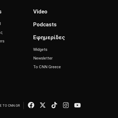
s
Video
l
Podcasts
ις
Εφημερίδες
ers
Widgets
Newsletter
Το CNN Greece
 ΤΟ CNN.GR