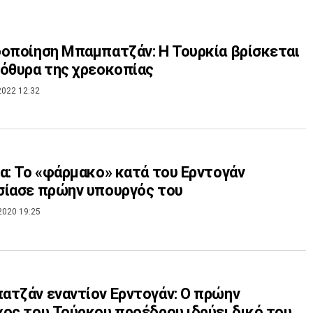
οποίηση Μπαμπατζάν: Η Τουρκία βρίσκεται
όθυρα της χρεοκοπίας
2022 12:32
α: Το «φάρμακο» κατά του Ερντογάν
σίασε πρώην υπουργός του
2020 19:25
τζάν εναντίον Ερντογάν: Ο πρώην
ος του Τούρκου προέδρου ιδρύει δικό του