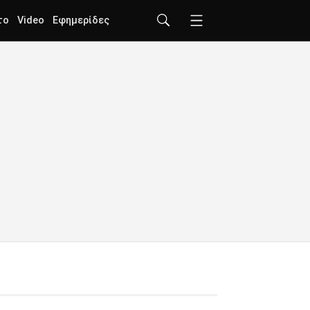
το
Video
Εφημερίδες