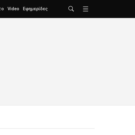
το
Video
Εφημερίδες