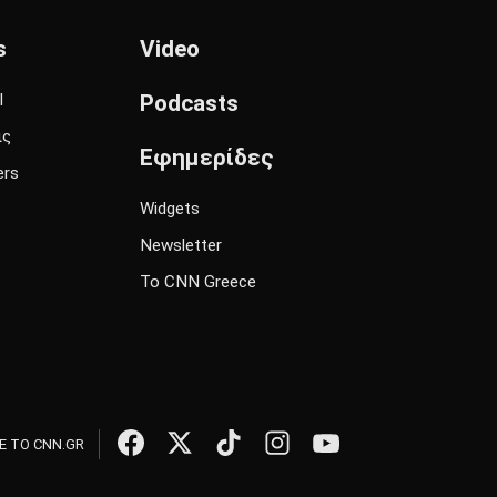
s
Video
l
Podcasts
ις
Εφημερίδες
ers
Widgets
Newsletter
Το CNN Greece
 ΤΟ CNN.GR