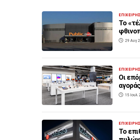
ΕΠΙΧΕΙΡΗ
Το «τέ
φθινοπ
29 Αυγ 2
ΕΠΙΧΕΙΡΗ
Οι επό
αγοράς
15 Ιουλ 
ΕΠΙΧΕΙΡΗ
Το επι
πυλώνε