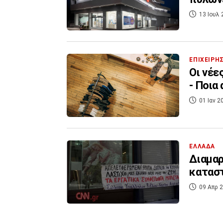
13 Ιουλ 
ΕΠΙΧΕΙΡΗ
Οι νέε
- Ποια
01 Ιαν 2
ΕΛΛΑΔΑ
Διαμαρ
καταστ
09 Απρ 2