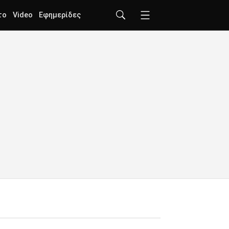
το
Video
Εφημερίδες