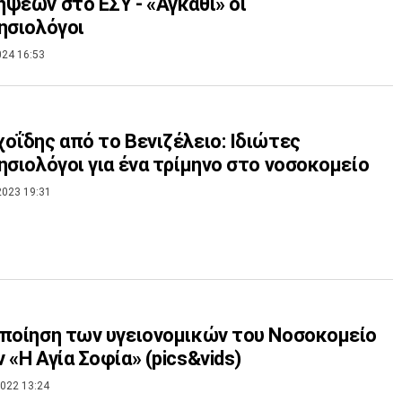
ψεων στο ΕΣΥ - «Αγκάθι» οι
ησιολόγοι
024 16:53
οΐδης από το Βενιζέλειο: Ιδιώτες
ησιολόγοι για ένα τρίμηνο στο νοσοκομείο
2023 19:31
ποίηση των υγειονομικών του Νοσοκομείο
 «Η Αγία Σοφία» (pics&vids)
022 13:24