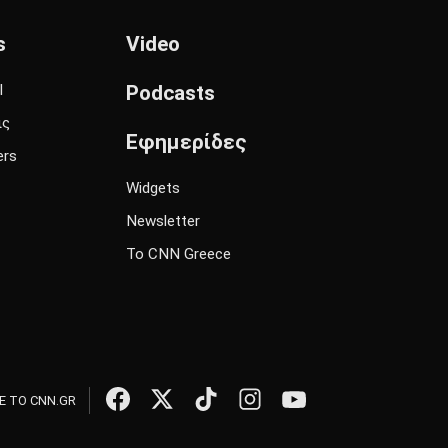
s
Video
l
Podcasts
ις
Εφημερίδες
ers
Widgets
Newsletter
Το CNN Greece
 ΤΟ CNN.GR