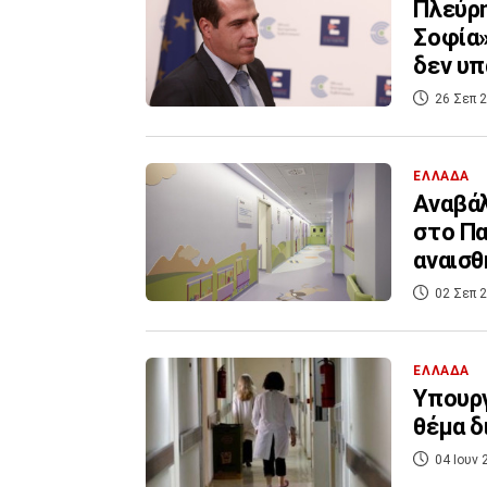
Πλεύρη
Σοφία»
δεν υπ
26 Σεπ 2
ΕΛΛΑΔΑ
Αναβάλ
στο Πα
αναισ
02 Σεπ 2
ΕΛΛΑΔΑ
Υπουργ
θέμα δ
04 Ιουν 