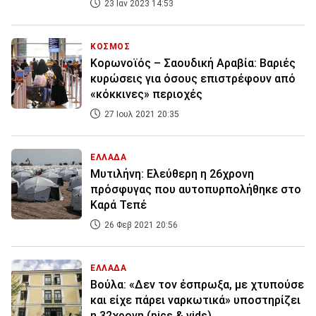
23 Ιαν 2023 14:53
ΚΟΣΜΟΣ
Κορωνοϊός – Σαουδική Αραβία: Βαριές
κυρώσεις για όσους επιστρέφουν από
«κόκκινες» περιοχές
27 Ιουλ 2021 20:35
ΕΛΛΑΔΑ
Μυτιλήνη: Ελεύθερη η 26χρονη
πρόσφυγας που αυτοπυρπολήθηκε στο
Καρά Τεπέ
26 Φεβ 2021 20:56
ΕΛΛΑΔΑ
Βούλα: «Δεν τον έσπρωξα, με χτυπούσε
και είχε πάρει ναρκωτικά» υποστηρίζει
η 32χρονη (pics & vids)