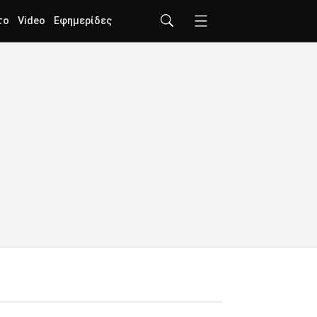
το
Video
Εφημερίδες