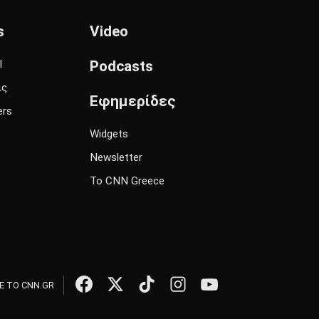
s
Video
l
Podcasts
ις
Εφημερίδες
ers
Widgets
Newsletter
Το CNN Greece
 ΤΟ CNN.GR