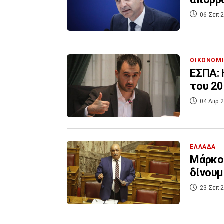
06 Σεπ 2
ΟΙΚΟΝΟΜ
ΕΣΠΑ:
του 2
04 Απρ 2
ΕΛΛΑΔΑ
Μάρκος
δίνουμ
23 Σεπ 2