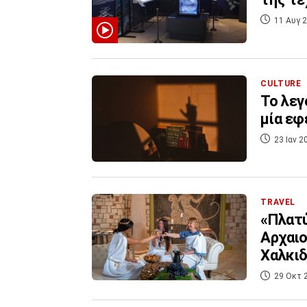
11 Αυγ 2
CULTURE
To λεγ
μία εφ
23 Ιαν 2
TRAVEL
«Πλατύ
Αρχαιο
Χαλκιδ
29 Οκτ 