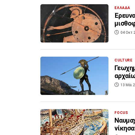
ΕΛΛΑΔΑ
Έρευνα
μισθοφ
04 Οκτ 
CULTURE
Γεωχημ
αρχαίω
13 Μάι 2
FOCUS
Ναυμαχ
νίκησα