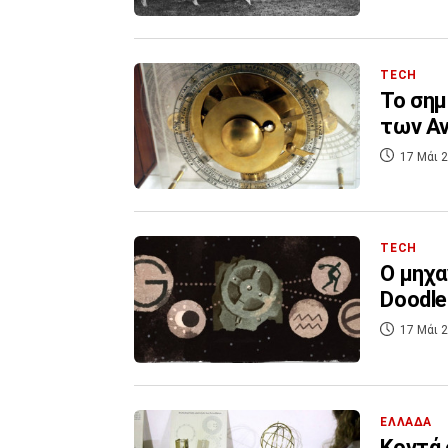
TECH
To σημ
των Αν
17 Μάι 2
TECH
Ο μηχα
Doodle
17 Μάι 2
ΕΛΛΑΔΑ
Κοντά 