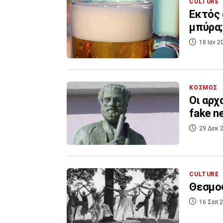
CULTURE
Εκτός 
μπύρα;
18 Ιαν 2
ΚΟΣΜΟΣ
Οι αρχ
fake n
29 Δεκ 2
CULTURE
Θεσμοφ
16 Σεπ 2