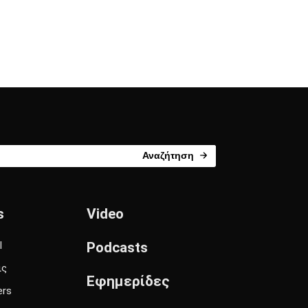
Αναζήτηση
s
Video
l
Podcasts
ις
Εφημερίδες
ers