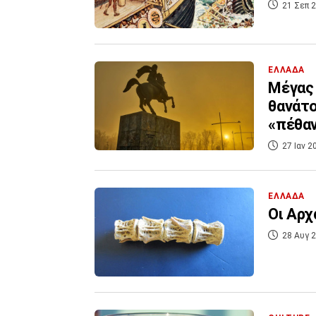
21 Σεπ 2
ΕΛΛΑΔΑ
Μέγας 
θανάτο
«πέθα
27 Ιαν 2
ΕΛΛΑΔΑ
Οι Αρχ
28 Αυγ 2