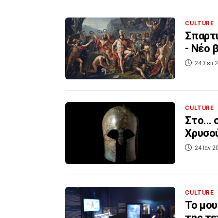
CULTURE
Σπαρτι
- Νέο 
24 Σεπ 2
CULTURE
Στο...
Χρυσού
24 Ιαν 2
CULTURE
To μου
της τε