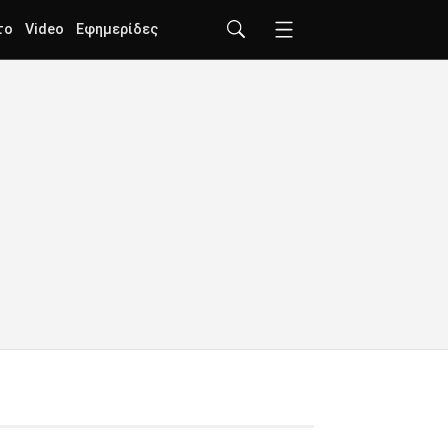
το
Video
Εφημερίδες