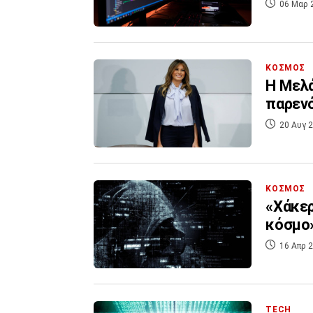
06 Μαρ 
ΚΟΣΜΟΣ
Η Μελά
παρεν
20 Αυγ 2
ΚΟΣΜΟΣ
«Χάκερ
κόσμο
16 Απρ 2
TECH