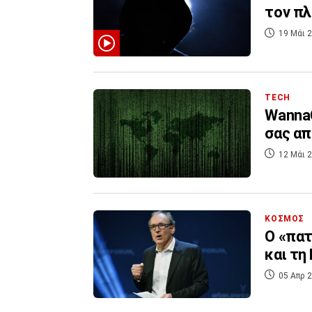
τον π
19 Μάι 2
TECH
WannaC
σας απ
12 Μάι 2
ΚΟΣΜΟΣ
O «πατ
και τη
05 Απρ 2