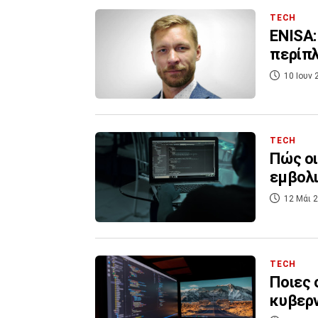
TECH
ENISA:
περίπλ
10 Ιουν 
TECH
Πώς οι
εμβολι
12 Μάι 2
TECH
Ποιες 
κυβερ