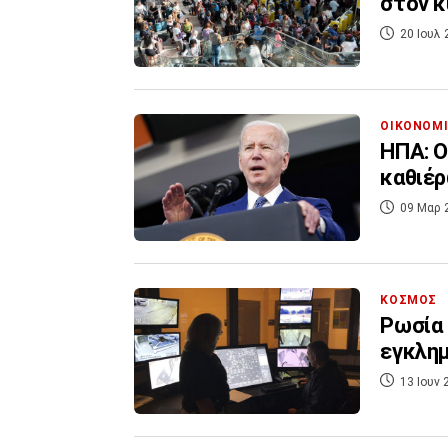
στον κ
20 Ιουλ 
ΟΙΚΟΝΟΜ
ΗΠΑ: Ο
καθιέρ
09 Μαρ 
ΚΟΣΜΟΣ
Ρωσία 
εγκλη
13 Ιουν 