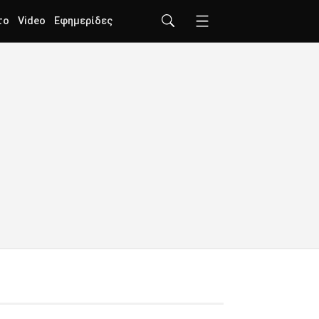
το
Video
Εφημερίδες