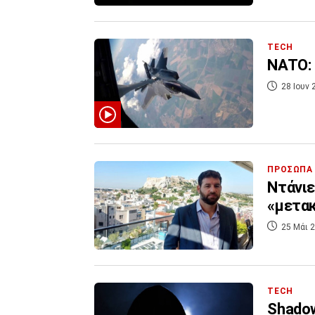
TECH
NATO: 
28 Ιουν 
ΠΡΟΣΩΠΑ
Ντάνιε
«μετα
25 Μάι 2
TECH
Shadow