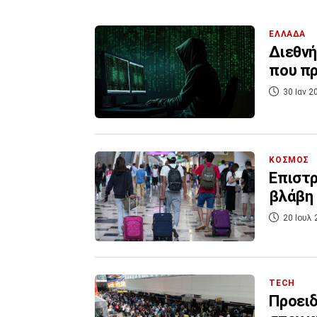
ΕΛΛΑΔΑ
Διεθνή
που π
30 Ιαν 2
ΚΟΣΜΟΣ
Επιστρ
βλάβη
20 Ιουλ 
TECH
Προειδ