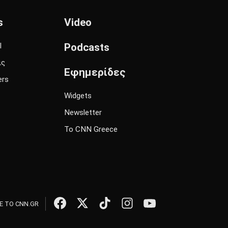
s
Video
l
Podcasts
ις
Εφημερίδες
ers
Widgets
Newsletter
Το CNN Greece
 ΤΟ CNN.GR