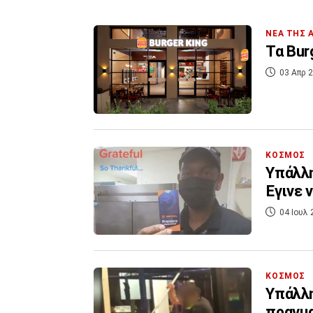
ΝΕΑ ΤΗΣ 
Τα Bur
03 Απρ 2
ΚΟΣΜΟΣ
Υπάλλη
Έγινε 
04 Ιουλ 
ΚΟΣΜΟΣ
Υπάλλη
πραγμα