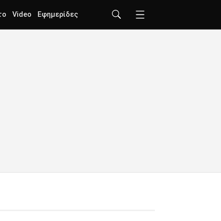
το
Video
Εφημερίδες