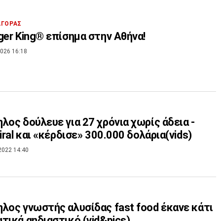
ΑΓΟΡΑΣ
ger King® επίσημα στην Αθήνα!
026 16:18
λος δούλευε για 27 χρόνια χωρίς άδεια -
viral και «κέρδισε» 300.000 δολάρια(vids)
2022 14:40
λος γνωστής αλυσίδας fast food έκανε κάτι
τικά αηδιαστικό (vid&pics)