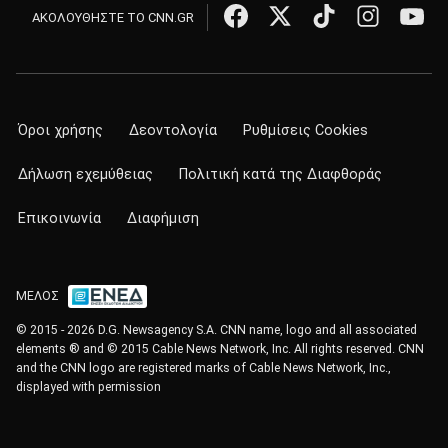
ΑΚΟΛΟΥΘΗΣΤΕ ΤΟ CNN.GR
Όροι χρήσης
Δεοντολογία
Ρυθμίσεις Cookies
Δήλωση εχεμύθειας
Πολιτική κατά της Διαφθοράς
Επικοινωνία
Διαφήμιση
ΜΕΛΟΣ
© 2015 - 2026 D.G. Newsagency S.A. CNN name, logo and all associated
elements ® and © 2015 Cable News Network, Inc. All rights reserved. CNN
and the CNN logo are registered marks of Cable News Network, Inc.,
displayed with permission