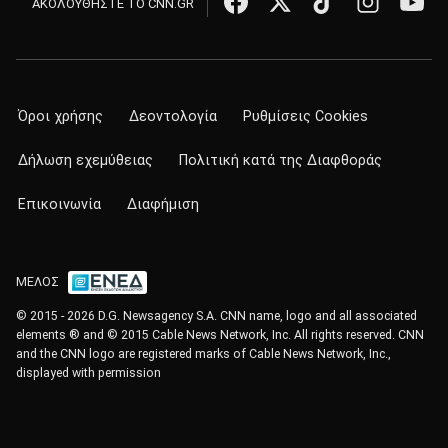
ΑΚΟΛΟΥΘΗΣΤΕ ΤΟ CNN.GR
Όροι χρήσης
Δεοντολογία
Ρυθμίσεις Cookies
Δήλωση εχεμύθειας
Πολιτική κατά της Διαφθοράς
Επικοινωνία
Διαφήμιση
ΜΕΛΟΣ
© 2015 - 2026 D.G. Newsagency S.A. CNN name, logo and all associated
elements ® and © 2015 Cable News Network, Inc. All rights reserved. CNN
and the CNN logo are registered marks of Cable News Network, Inc.,
displayed with permission