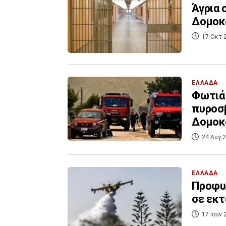
Άγρια 
Δομοκο
17 Οκτ 
ΕΛΛΑΔΑ
Φωτιά 
πυροσβ
Δομοκ
24 Αυγ 2
ΕΛΛΑΔΑ
Προφυλ
σε εκτ
17 Ιουν 