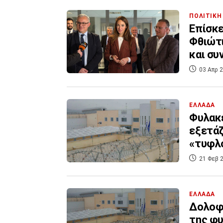
ΠΟΛΙΤΙΚΗ
Επίσκ
Φθιώτι
και συ
03 Απρ 2
ΕΛΛΑΔΑ
Φυλακ
εξετάζ
«τυφλό
μαρτυρ
21 Φεβ 2
ΕΛΛΑΔΑ
Δολοφο
της φυ