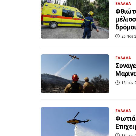
ΕΛΛΑΔΑ
Φθιώτι
μέλισσ
δρόμου
26 Νοε 2
ΕΛΛΑΔΑ
Συναγε
Μαρίνα
18 Ιουν 
ΕΛΛΑΔΑ
Φωτιά 
Επιχει
18 Ιουν 