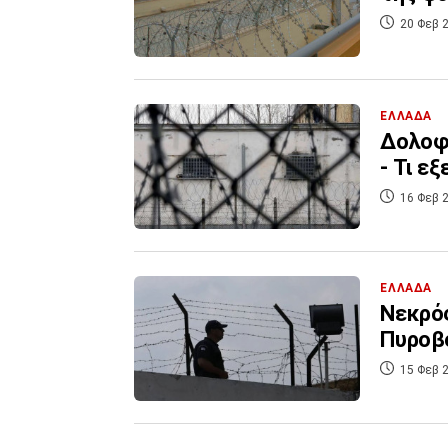
20 Φεβ 2
ΕΛΛΑΔΑ
Δολοφο
- Τι εξ
16 Φεβ 2
ΕΛΛΑΔΑ
Νεκρός
Πυροβο
15 Φεβ 2