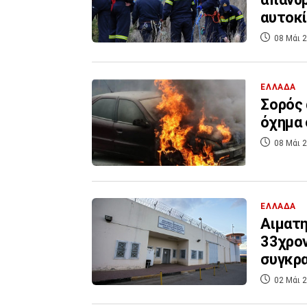
αυτοκί
08 Μάι 2
ΕΛΛΑΔΑ
Σορός 
όχημα
08 Μάι 2
ΕΛΛΑΔΑ
Αιματη
33χρον
συγκρ
02 Μάι 2