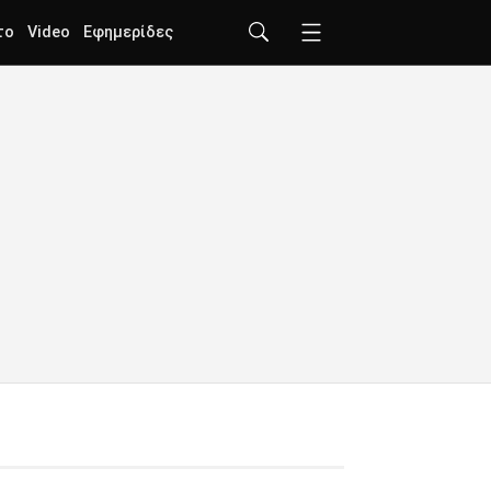
το
Video
Εφημερίδες