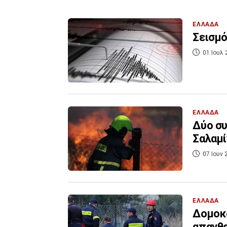
ΕΛΛΑΔΑ
Σεισμό
01 Ιουλ 
ΕΛΛΑΔΑ
Δύο συ
Σαλαμί
07 Ιουν 
ΕΛΛΑΔΑ
Δομοκό
απανθ