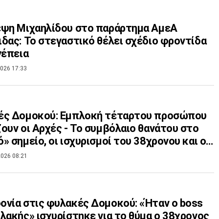
εψη Μιχαηλίδου στο παράρτημα ΑμεΑ
δας: Το στεγαστικό θέλει σχέδιο φροντίδα
νέπεια
026 17:33
ές Δομοκού: Εμπλοκή τέταρτου προσώπου
ουν οι Αρχές - Το συμβόλαιο θανάτου στο
» σημείο, οι ισχυρισμοί του 38χρονου και οι
ίες
026 08:21
νία στις φυλακές Δομοκού: «Ήταν ο boss
λακής» ισχυρίστηκε για το θύμα ο 38χρονος