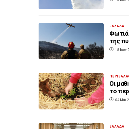
ΕΛΛΑΔΑ
Φωτιά
της π
18 Ιουν 
ΠΕΡΙΒΑΛΛ
Οι μαθ
το περ
04 Μάι 2
ΕΛΛΑΔΑ