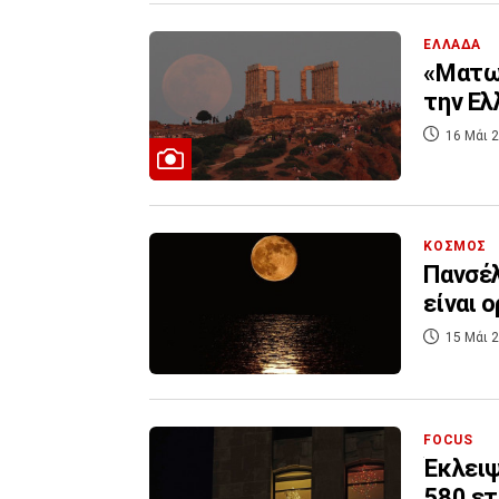
ΕΛΛΑΔΑ
«Ματωμ
την Ελ
16 Μάι 2
ΚΟΣΜΟΣ
Πανσέλ
είναι 
15 Μάι 2
FOCUS
Έκλειψ
580 ετ