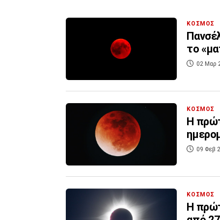
ΚΟΣΜΟΣ
Πανσέλ
το «μα
02 Μαρ 
ΚΟΣΜΟΣ
Η πρώτ
ημερομ
09 Φεβ 2
ΚΟΣΜΟΣ
Η πρώτ
από 27