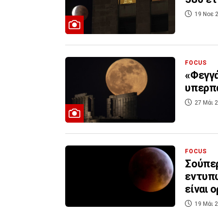
19 Νοε 2
FOCUS
«Φεγγά
υπερπ
27 Μάι 2
FOCUS
Σούπερ
εντυπω
είναι 
19 Μάι 2