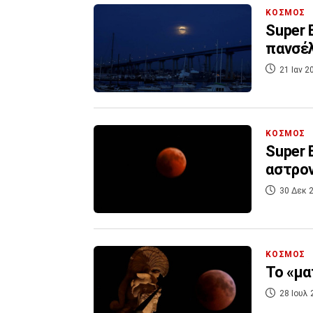
ΚΟΣΜΟΣ
Super 
πανσέλ
21 Ιαν 2
ΚΟΣΜΟΣ
Super 
αστρον
30 Δεκ 2
ΚΟΣΜΟΣ
Το «μα
28 Ιουλ 