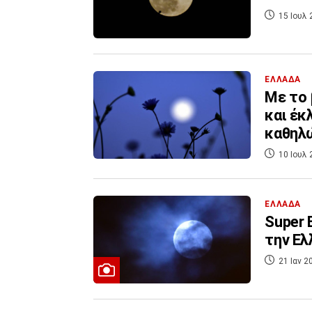
15 Ιουλ 
ΕΛΛΑΔΑ
Με το 
και έκ
καθηλ
10 Ιουλ 
ΕΛΛΑΔΑ
Super 
την Ελ
21 Ιαν 2