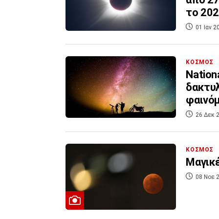
το 20
01 Ιαν 2
ΚΟΣΜΟΣ
Nation
δακτυλ
φαινόμ
26 Δεκ 2
ΚΟΣΜΟΣ
Μαγικέ
08 Νοε 2