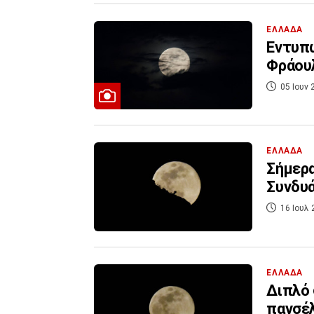
ΕΛΛΑΔΑ
Εντυπω
Φράουλ
05 Ιουν 
ΕΛΛΑΔΑ
Σήμερα
Συνδυά
16 Ιουλ 
ΕΛΛΑΔΑ
Διπλό 
πανσέλ