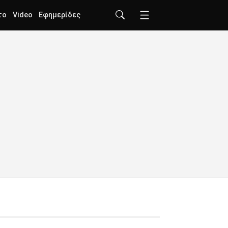
το
Video
Εφημερίδες