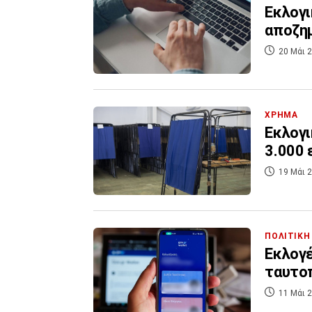
Εκλογι
αποζημ
20 Μάι 2
ΧΡΗΜΑ
Εκλογι
3.000 
19 Μάι 2
ΠΟΛΙΤΙΚΗ
Εκλογέ
ταυτο
11 Μάι 2