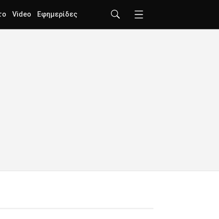
το
Video
Εφημερίδες