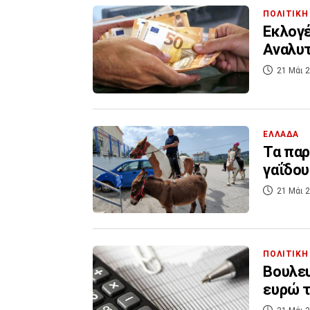
ΠΟΛΙΤΙΚΗ
Εκλογέ
Αναλυτ
21 Μάι 2
ΕΛΛΑΔΑ
Τα παρ
γαΐδου
21 Μάι 2
ΠΟΛΙΤΙΚΗ
Βουλευ
ευρώ τ