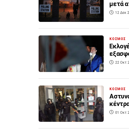
μετά α
12 Δεκ 2
ΚΟΣΜΟΣ
Εκλογέ
εξασφα
22 Οκτ 
ΚΟΣΜΟΣ
Αστυνο
κέντρα
01 Οκτ 