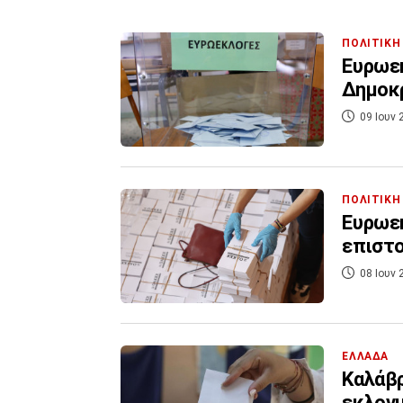
ΠΟΛΙΤΙΚΗ
Ευρωεκ
Δημοκρ
09 Ιουν 
ΠΟΛΙΤΙΚΗ
Ευρωεκ
επιστο
08 Ιουν 
ΕΛΛΑΔΑ
Καλάβρ
εκλογι