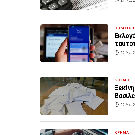
21 Μάι 2
ΠΟΛΙΤΙΚΗ
Εκλογέ
ταυτο
20 Μάι 2
ΚΟΣΜΟΣ
Ξεκίν
Βασίλε
20 Μάι 2
ΧΡΗΜΑ