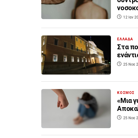
νοσοκ
12 Ιαν 2
ΕΛΛΑΔΑ
Στα πο
ενάντι
25 Νοε 2
ΚΟΣΜΟΣ
«Μια γ
Αποκαλ
25 Νοε 2