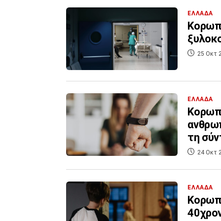
ΕΛΛΑΔΑ
Κορωπ
ξυλοκ
25 Οκτ 
ΕΛΛΑΔΑ
Κορωπί
ανθρω
τη σύ
24 Οκτ 
ΕΛΛΑΔΑ
Κορωπί
40χρον