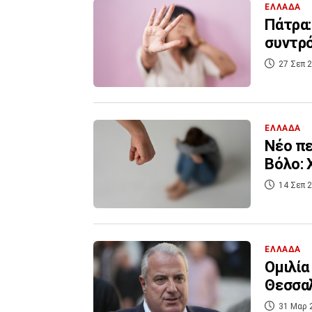
ΕΛΛΑΔΑ
Πάτρα:
συντρό
27 Σεπ 2
ΕΛΛΑΔΑ
Νέο πε
Βόλο: 
14 Σεπ 2
ΕΛΛΑΔΑ
Ομιλία
Θεσσαλ
31 Μαρ 