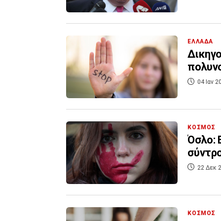
ΕΛΛΑΔΑ
Δικηγο
πολυνο
04 Ιαν 2
ΚΟΣΜΟΣ
Όσλο: 
σύντρο
22 Δεκ 2
ΚΟΣΜΟΣ