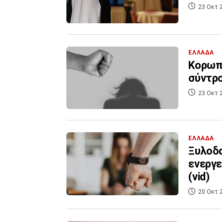
23 Οκτ 
ΕΛΛΑΔΑ
Κορωπί
σύντρο
23 Οκτ 
ΕΛΛΑΔΑ
Ξυλοδα
ενεργε
(vid)
20 Οκτ 