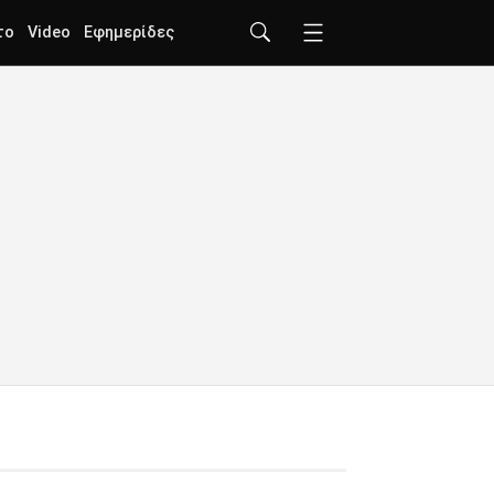
το
Video
Εφημερίδες