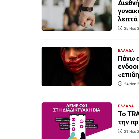
Διεθνή
γυναικ
λεπτά
25 Νοε 2
ΕΛΛΑΔΑ
Πάνω α
ενδοοι
«επιδη
24 Νοε 2
ΕΛΛΑΔΑ
Το TRA
την πρ
21 Νοε 2