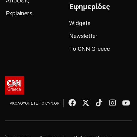
Απόψεις
Εφημερίδες
Explainers
Widgets
Newsletter
Το CNN Greece
ΑΚΟΛΟΥΘΗΣΤΕ ΤΟ CNN.GR