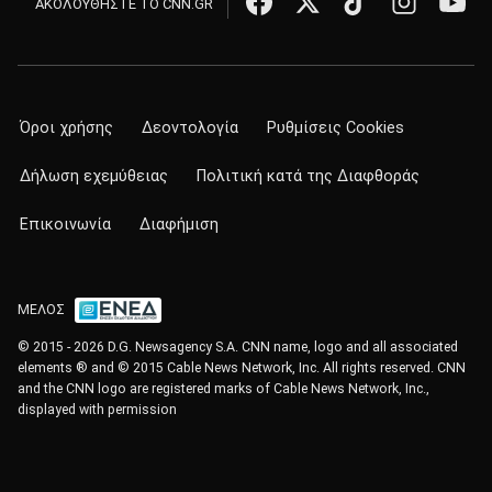
ΑΚΟΛΟΥΘΗΣΤΕ ΤΟ CNN.GR
Όροι χρήσης
Δεοντολογία
Ρυθμίσεις Cookies
Δήλωση εχεμύθειας
Πολιτική κατά της Διαφθοράς
Επικοινωνία
Διαφήμιση
ΜΕΛΟΣ
© 2015 - 2026 D.G. Newsagency S.A. CNN name, logo and all associated
elements ® and © 2015 Cable News Network, Inc. All rights reserved. CNN
and the CNN logo are registered marks of Cable News Network, Inc.,
displayed with permission