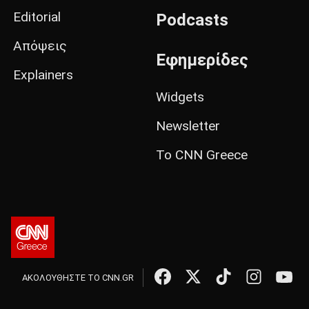
Editorial
Podcasts
Απόψεις
Εφημερίδες
Explainers
Widgets
Newsletter
Το CNN Greece
ΑΚΟΛΟΥΘΗΣΤΕ ΤΟ CNN.GR