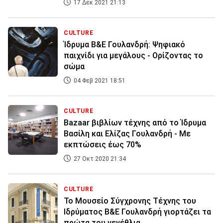
17 Δεκ 2021 21:13
CULTURE
Ίδρυμα Β&Ε Γουλανδρή: Ψηφιακό
παιχνίδι για μεγάλους - Ορίζοντας το
σώμα
04 Φεβ 2021 18:51
CULTURE
Bazaar βιβλίων τέχνης από το Ίδρυμα
Βασίλη και Ελίζας Γουλανδρή - Με
εκπτώσεις έως 70%
27 Οκτ 2020 21:34
CULTURE
To Μουσείο Σύγχρονης Τέχνης του
Ιδρύματος Β&Ε Γουλανδρή γιορτάζει τα
πρώτα του γενέθλια