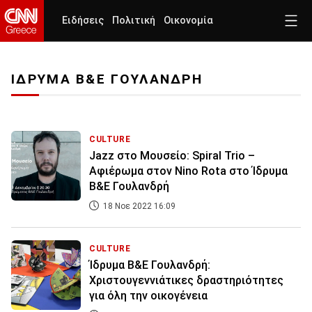
Ειδήσεις
Πολιτική
Οικονομία
ΙΔΡΥΜΑ Β&Ε ΓΟΥΛΑΝΔΡΗ
CULTURE
Jazz στο Μουσείο: Spiral Trio –
Αφιέρωμα στον Nino Rota στο Ίδρυμα
Β&Ε Γουλανδρή
18 Νοε 2022 16:09
CULTURE
Ίδρυμα Β&Ε Γουλανδρή:
Χριστουγεννιάτικες δραστηριότητες
για όλη την οικογένεια