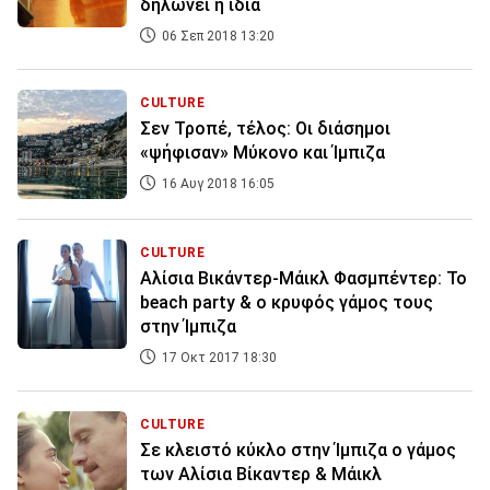
δηλώνει η ίδια
06 Σεπ 2018 13:20
CULTURE
Σεν Τροπέ, τέλος: Οι διάσημοι
«ψήφισαν» Μύκονο και Ίμπιζα
16 Αυγ 2018 16:05
CULTURE
Αλίσια Βικάντερ-Μάικλ Φασμπέντερ: Το
beach party & ο κρυφός γάμος τους
στην Ίμπιζα
17 Οκτ 2017 18:30
CULTURE
Σε κλειστό κύκλο στην Ίμπιζα ο γάμος
των Αλίσια Βίκαντερ & Μάικλ