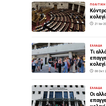
ΠΟΛΙΤΙΚΗ
Κόντρα
κολεγί
21 Ιαν 2
ΕΛΛΑΔΑ
Τι αλλ
επαγγε
κολεγ
08 Οκτ 
ΕΛΛΑΔΑ
Οι αλλ
επαγγε