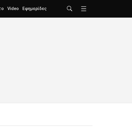
το
Video
Εφημερίδες