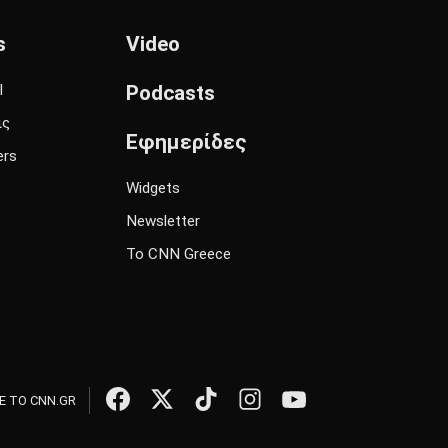
s
Video
l
Podcasts
ις
Εφημερίδες
ers
Widgets
Newsletter
Το CNN Greece
 ΤΟ CNN.GR