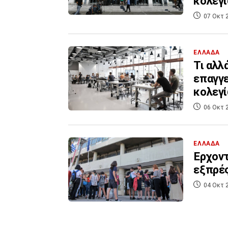
κολεγ
07 Οκτ 
ΕΛΛΑΔΑ
Τι αλλ
επαγγε
κολεγ
06 Οκτ 
ΕΛΛΑΔΑ
Έρχοντ
εξπρές
04 Οκτ 