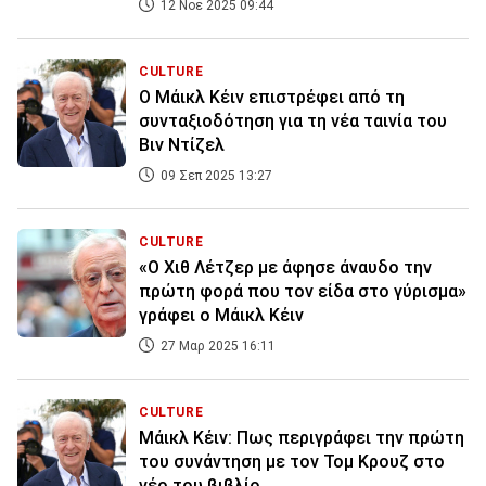
12 Νοε 2025 09:44
CULTURE
Ο Μάικλ Κέιν επιστρέφει από τη
συνταξιοδότηση για τη νέα ταινία του
Βιν Ντίζελ
09 Σεπ 2025 13:27
CULTURE
«Ο Χιθ Λέτζερ με άφησε άναυδο την
πρώτη φορά που τον είδα στo γύρισμα»
γράφει ο Μάικλ Κέιν
27 Μαρ 2025 16:11
CULTURE
Μάικλ Κέιν: Πως περιγράφει την πρώτη
του συνάντηση με τον Τομ Κρουζ στο
νέο του βιβλίο