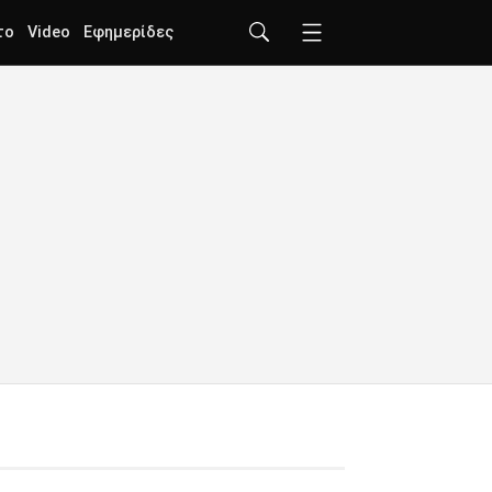
το
Video
Εφημερίδες