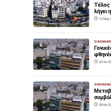
Τέλος 
λήγει 
12 Μαρ 
ΟΙΚΟΝΟΜ
Γονικέ
φθηνές
20 Ιαν 2
ΟΙΚΟΝΟΜ
Μεταβι
συμβόλ
08 Ιαν 2