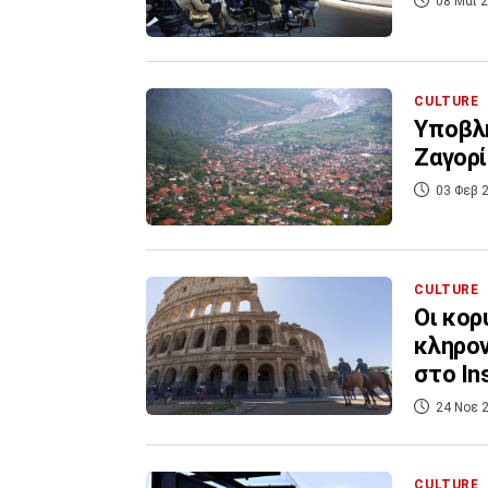
08 Μάι 2
CULTURE
Υποβλ
Ζαγορί
03 Φεβ 2
CULTURE
Οι κορ
κληρον
στο In
24 Νοε 2
CULTURE