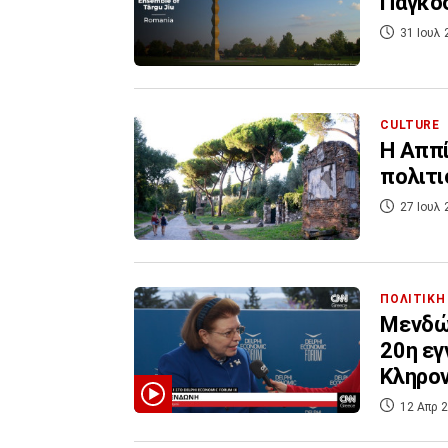
Παγκό
31 Ιουλ 
CULTURE
H Αππί
πολιτι
27 Ιουλ 
ΠΟΛΙΤΙΚΗ
Μενδών
20η εγ
Κληρο
12 Απρ 2