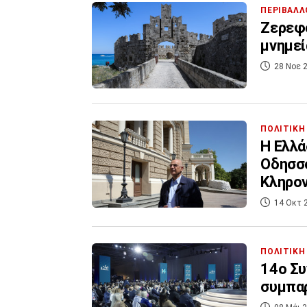
ΠΕΡΙΒΑΛΛ
Ζερεφό
μνημεί
28 Νοε 2
ΠΟΛΙΤΙΚΗ
Η Ελλά
Οδησσο
Κληρο
14 Οκτ 
ΠΟΛΙΤΙΚΗ
14ο Συ
συμπαρ