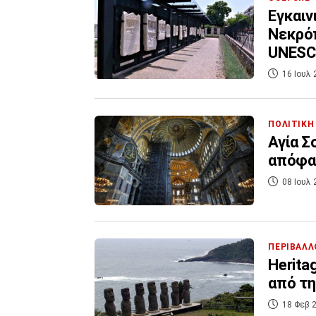
Εγκαιν
Νεκρόπ
UNES
16 Ιουλ 
ΠΟΛΙΤΙΚΗ
Αγία Σ
απόφασ
08 Ιουλ 
ΠΕΡΙΒΑΛΛ
Herita
από τη
18 Φεβ 2