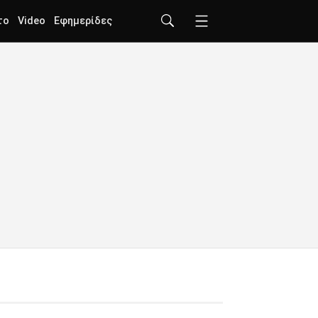
το
Video
Εφημερίδες