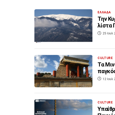
ΕΛΛΑΔΑ
Την Κυ
λίστα 
25 Ιουλ 
CULTURE
Τα Μιν
παγκό
12 Ιουλ 
CULTURE
Υπαίθρ