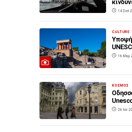
κινδυν
14 Σεπ 2
CULTURE
Υποψήφ
UNESCO
16 Μαρ 
ΚΟΣΜΟΣ
Οδησσό
Unesco
26 Ιαν 2