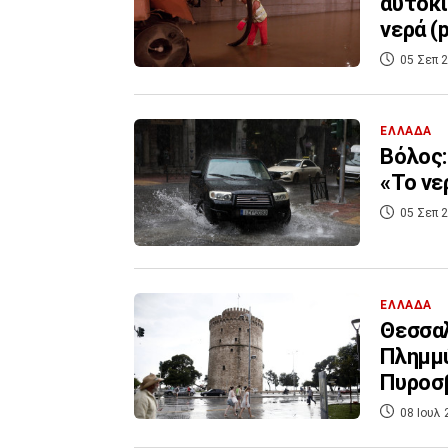
αυτοκί
νερά (
05 Σεπ 2
ΕΛΛΑΔΑ
Βόλος:
«Το νε
05 Σεπ 2
ΕΛΛΑΔΑ
Θεσσαλ
Πλημμύ
Πυροσ
08 Ιουλ 