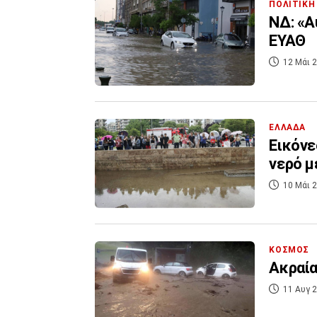
ΠΟΛΙΤΙΚΗ
ΝΔ: «Α
ΕΥΑΘ
12 Μάι 2
ΕΛΛΑΔΑ
Εικόνε
νερό μ
10 Μάι 2
ΚΟΣΜΟΣ
Ακραία
11 Αυγ 2