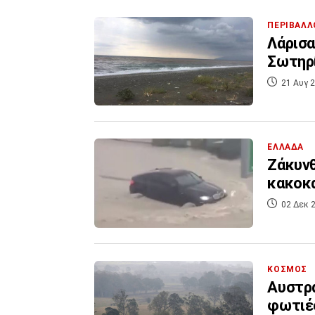
ΠΕΡΙΒΑΛΛ
Λάρισα
Σωτηρί
21 Αυγ 2
ΕΛΛΑΔΑ
Ζάκυν
κακοκα
02 Δεκ 2
ΚΟΣΜΟΣ
Αυστρα
φωτιέ