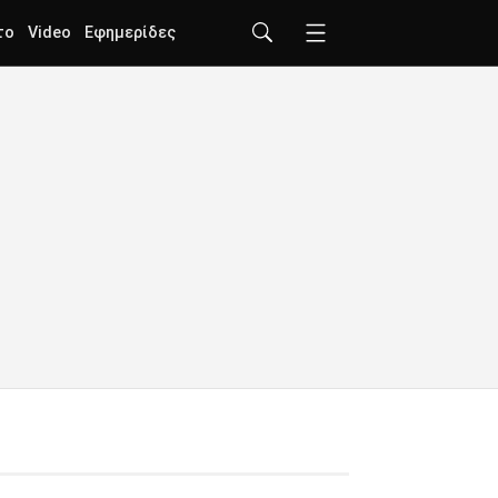
το
Video
Εφημερίδες