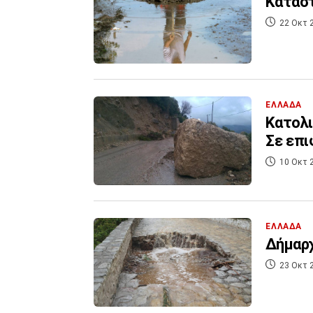
Καταστ
22 Οκτ 
ΕΛΛΑΔΑ
Κατολι
Σε επι
10 Οκτ 
ΕΛΛΑΔΑ
Δήμαρχ
23 Οκτ 