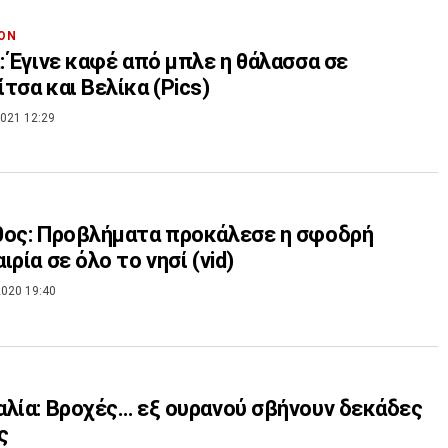
ΟΝ
: Έγινε καφέ από μπλε η θάλασσα σε
τσα και Βελίκα (Pics)
021 12:29
θος: Προβλήματα προκάλεσε η σφοδρή
ιρία σε όλο το νησί (vid)
020 19:40
λία: Βροχές… εξ ουρανού σβήνουν δεκάδες
ς