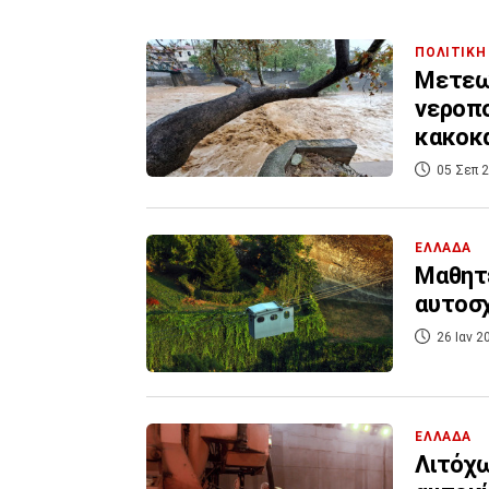
ΠΟΛΙΤΙΚΗ
Μετεω
νεροπο
κακοκα
05 Σεπ 2
ΕΛΛΑΔΑ
Μαθητέ
αυτοσχ
26 Ιαν 2
ΕΛΛΑΔΑ
Λιτόχ