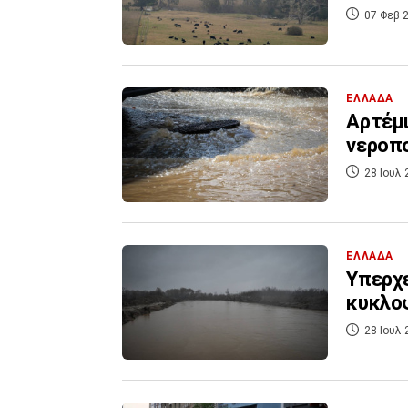
07 Φεβ 2
ΕΛΛΑΔΑ
Αρτέμι
νεροπ
28 Ιουλ 
ΕΛΛΑΔΑ
Υπερχε
κυκλο
28 Ιουλ 