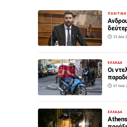
ΠΟΛΙΤΙΚΗ
Ανδρου
δεύτερ
23 Δεκ 2
ΕΛΛΑΔΑ
Οι ντε
παραδό
01 Ιουλ 
ΕΛΛΑΔΑ
Athens
παράξ