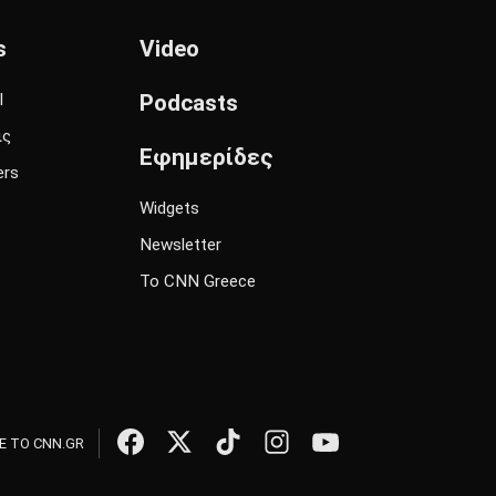
s
Video
l
Podcasts
ις
Εφημερίδες
ers
Widgets
Newsletter
Το CNN Greece
 ΤΟ CNN.GR