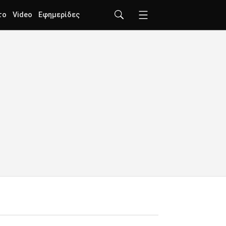
το
Video
Εφημερίδες