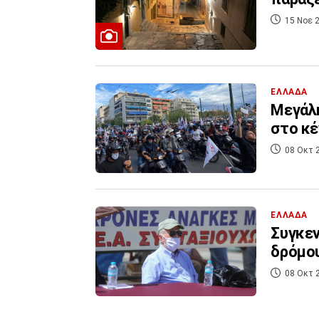
15 Νοε 2
ΕΛΛΑΔΑ
Μεγάλη
στο κέ
08 Οκτ 
ΕΛΛΑΔΑ
Συγκεν
δρόμου
08 Οκτ 