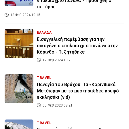
«παλαιοχριστιανών» - Προσήχθη ο
πατέρας
18 Φεβ 2024 10:15
ΕΛΛΑΔΑ
Εισαγγελική παρέμβαση για την
οικογένεια «παλαιοχριστιανών» στην
Κόρινθο - Τι ζητήθηκε
17 Φεβ 2024 13:28
TRAVEL
Παναγία του Βράχου: Τα «Κορινθιακά
Μετέωρα» με το μυστηριώδες κρυφό
εκκλησάκι (vid)
05 Φεβ 2023 08:21
TRAVEL