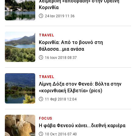
Χειμερινή «απόδραση» στην Ορεινή
Κορινθία
24 Ιαν 2019 11:36
TRAVEL
Κορινθία: Από το βουνό στη
θάλασσα...μια ανάσα
16 Ιουν 2018 08:37
TRAVEL
Λίμνη Δόξα στον Φενεό: Βόλτα στην
«κορινθιακή Ελβετία» (pics)
11 Φεβ 2018 12:04
FOCUS
Η φάβα Φενεού κάνει...διεθνή καριέρα
10 Οκτ 2016 07:40