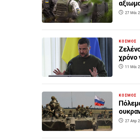
αξιωμα
27 Μάι 2
ΚΟΣΜΟΣ
Ζελένσ
χρόνο 
11 Μάι 2
ΚΟΣΜΟΣ
Πόλεμο
ουκραν
27 Απρ 2