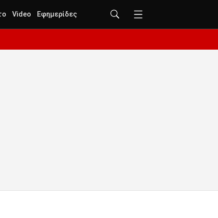
το
Video
Εφημερίδες