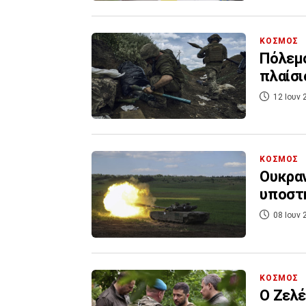
ΚΟΣΜΟΣ
Πόλεμο
πλαίσι
12 Ιουν 
ΚΟΣΜΟΣ
Ουκραν
υποστη
08 Ιουν 
ΚΟΣΜΟΣ
Ο Ζελέ