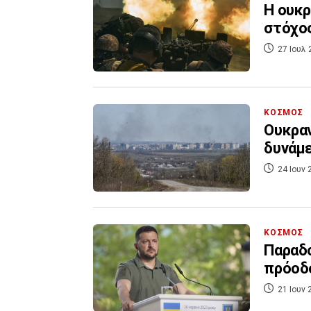
Η ουκρ
στόχος
27 Ιουλ 
ΚΟΣΜΟΣ
Ουκραν
δυνάμε
24 Ιουν 
ΚΟΣΜΟΣ
Παραδο
πρόοδο
21 Ιουν 