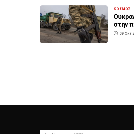
ΚΟΣΜΟΣ
Ουκραν
στην π
09 Οκτ 
Αναζήτηση στο CNN.gr