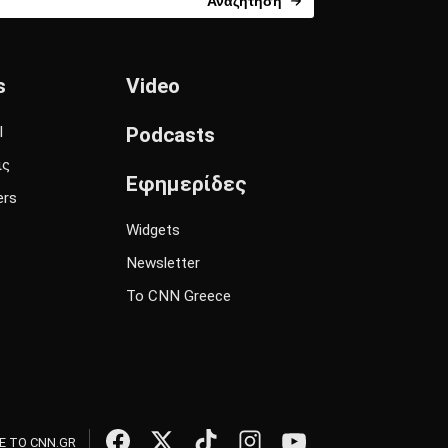
Αναζήτηση
s
Video
l
Podcasts
ις
Εφημερίδες
ers
Widgets
Newsletter
Το CNN Greece
 ΤΟ CNN.GR