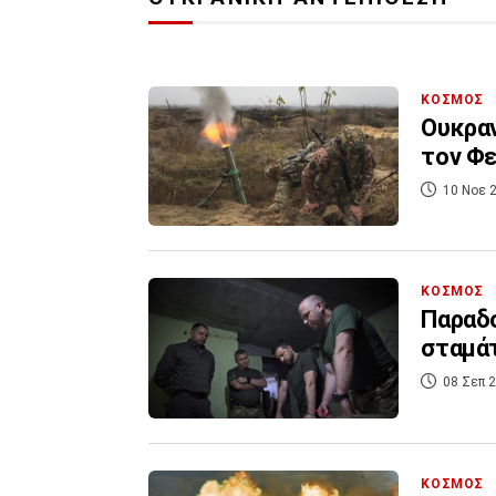
ΚΟΣΜΟΣ
Ουκραν
τον Φε
10 Νοε 2
ΚΟΣΜΟΣ
Παραδο
σταμάτ
08 Σεπ 2
ΚΟΣΜΟΣ