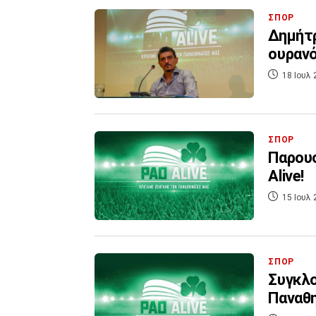
ΣΠΟΡ
Δημήτρ
ουραν
18 Ιουλ 
ΣΠΟΡ
Παρουσ
Alive!
15 Ιουλ 
ΣΠΟΡ
Συγκλο
Παναθη