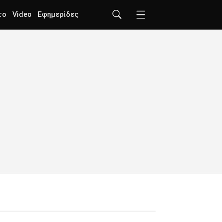
το
Video
Εφημερίδες