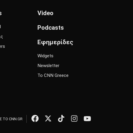
s
Video
l
Podcasts
ις
Εφημερίδες
ers
Widgets
Newsletter
Το CNN Greece
 ΤΟ CNN.GR