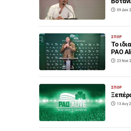
Βοτανι
09 Δεκ 2
ΣΠΟΡ
To ιδι
PAO Ali
23 Νοε 2
ΣΠΟΡ
Ξεπέρα
13 Αυγ 2