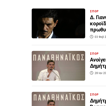
ΣΠΟΡ
Δ. Για
κοροϊδ
πρωθυ
03 Φεβ 2
ΣΠΟΡ
Ανοίγε
Δημήτ
28 Ιαν 2
ΣΠΟΡ
Δημήτρ