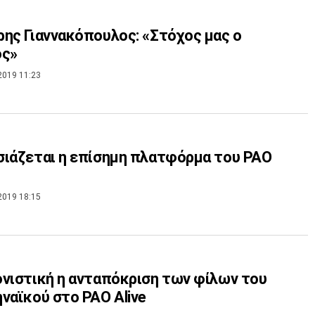
ης Γιαννακόπουλος: «Στόχος μας ο
ός»
2019 11:23
ιάζεται η επίσημη πλατφόρμα του PAO
2019 18:15
νιστική η ανταπόκριση των φίλων του
ναϊκού στο PAO Alive