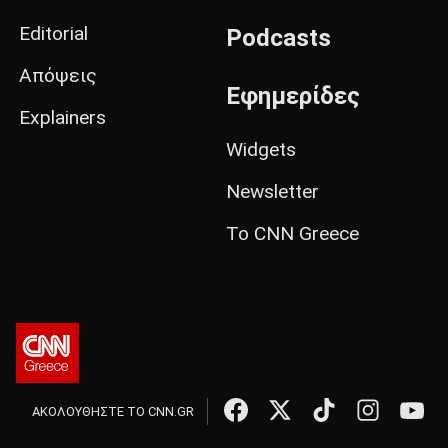
Editorial
Podcasts
Απόψεις
Εφημερίδες
Explainers
Widgets
Newsletter
Το CNN Greece
ΑΚΟΛΟΥΘΗΣΤΕ ΤΟ CNN.GR