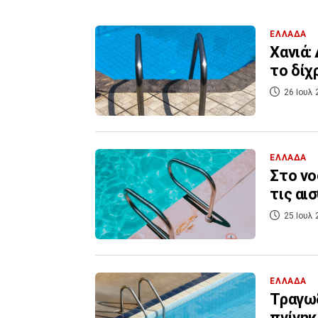
ΕΛΛΑΔΑ
Χανιά:
το δίχ
26 Ιουλ 
ΕΛΛΑΔΑ
Στο νο
τις αι
25 Ιουλ 
ΕΛΛΑΔΑ
Τραγωδ
πνίγηκ