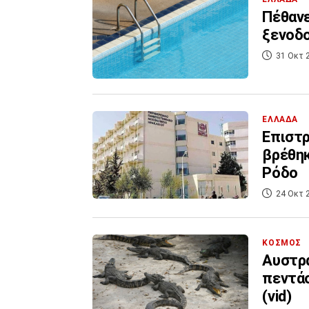
Πέθανε
ξενοδο
31 Οκτ 
ΕΛΛΑΔΑ
Επιστρ
βρέθηκ
Ρόδο
24 Οκτ 
ΚΟΣΜΟΣ
Αυστρα
πεντάσ
(vid)