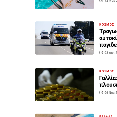
12 Μαρ 
ΚΟΣΜΟΣ
Τραγωδ
αυτοκί
παγιδε
03 Δεκ 2
ΚΟΣΜΟΣ
Γαλλία
πλουσι
06 Νοε 2
ΕΛΛΑΔΑ