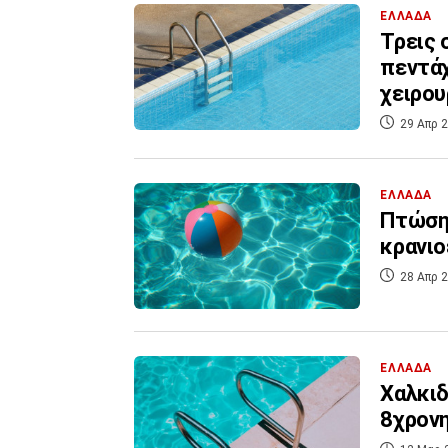
ΕΛΛΑΔΑ
Τρεις 
πεντάχ
χειρου
29 Απρ 2
ΕΛΛΑΔΑ
Πτώση 
κρανι
28 Απρ 2
ΕΛΛΑΔΑ
Χαλκιδ
8χρονη