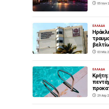
05 Ιουν 
ΕΛΛΑΔΑ
Ηράκλε
τραυμα
βελτί
03 Μάι 2
ΕΛΛΑΔΑ
Κρήτη:
πεντάχ
προκα
29 Απρ 2