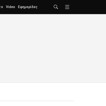
το
Video
Εφημερίδες