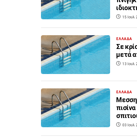
ιδιοκτ
15 Ιουλ 
ΕΛΛΑΔΑ
Σε κρί
μετά α
13 Ιουλ 
ΕΛΛΑΔΑ
Μεσσην
πισίνα
σπιτιο
03 Ιουλ 