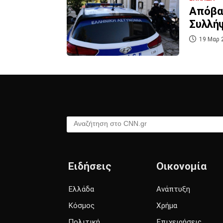
Απόβασ
Συλλήψ
19 Μαρ 
Αναζήτηση στο CNN.gr
Ειδήσεις
Οικονομία
Ελλάδα
Ανάπτυξη
Κόσμος
Χρήμα
Πολιτική
Επιχειρήσεις