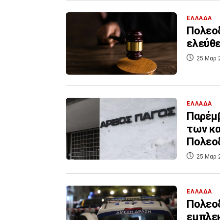
ΕΛΛΑΔΑ
Πολεοδ
ελεύθ
25 Μαρ 
ΕΛΛΑΔΑ
Παρέμβ
των κ
Πολεο
25 Μαρ 
ΕΛΛΑΔΑ
Πολεοδ
εμπλε