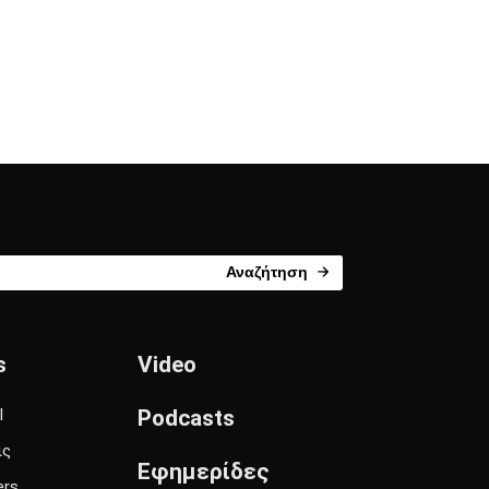
Αναζήτηση
s
Video
l
Podcasts
ις
Εφημερίδες
ers