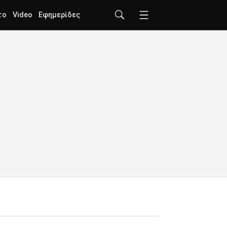
το
Video
Εφημερίδες