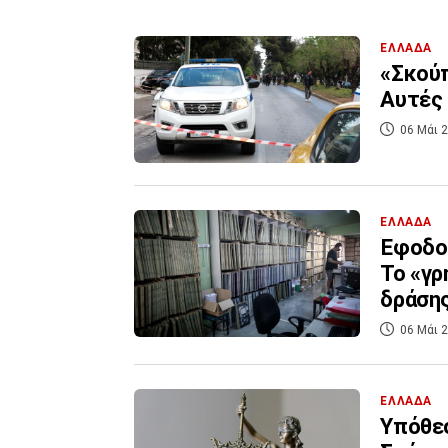
ΕΛΛΑΔΑ
«Σκούπ
Αυτές 
06 Μάι 2
ΕΛΛΑΔΑ
Έφοδος
Το «γρ
δράση
06 Μάι 2
ΕΛΛΑΔΑ
Υπόθεσ