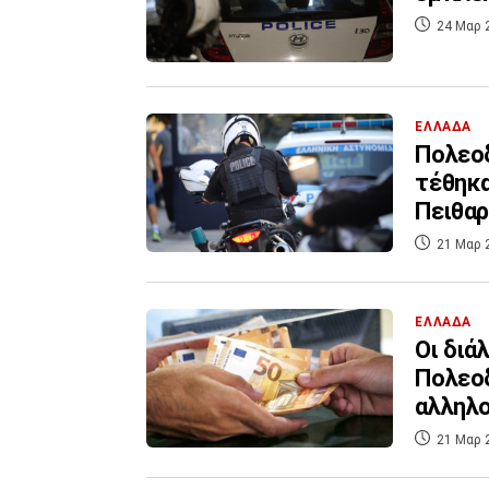
24 Μαρ 
ΕΛΛΑΔΑ
Πολεοδ
τέθηκα
Πειθαρ
21 Μαρ 
ΕΛΛΑΔΑ
Οι διά
Πολεοδ
αλληλ
21 Μαρ 