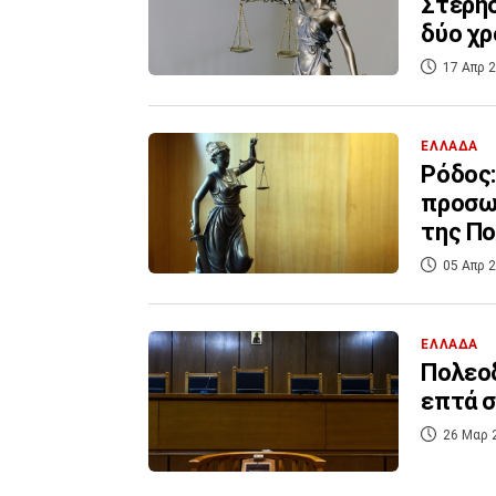
Στέρησ
δύο χρ
17 Απρ 2
ΕΛΛΑΔΑ
Ρόδος:
προσωρ
της Π
05 Απρ 2
ΕΛΛΑΔΑ
Πολεοδ
επτά σ
26 Μαρ 