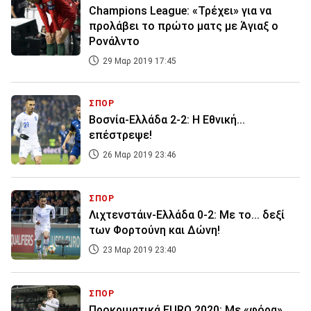
Champions League: «Τρέχει» για να
προλάβει το πρώτο ματς με Άγιαξ ο
Ρονάλντο
29 Μαρ 2019 17:45
ΣΠΟΡ
Βοσνία-Ελλάδα 2-2: Η Εθνική...
επέστρεψε!
26 Μαρ 2019 23:46
ΣΠΟΡ
Λιχτενστάιν-Ελλάδα 0-2: Με το... δεξί
των Φορτούνη και Δώνη!
23 Μαρ 2019 23:40
ΣΠΟΡ
Προκριματικά EURO 2020: Με «φόρα»