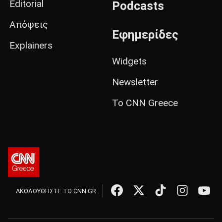
Editorial
Podcasts
Απόψεις
Εφημερίδες
Explainers
Widgets
Newsletter
Το CNN Greece
ΑΚΟΛΟΥΘΗΣΤΕ ΤΟ CNN.GR