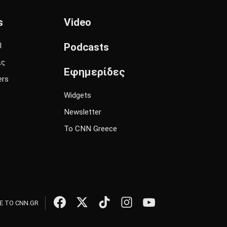
s
Video
l
Podcasts
ις
Εφημερίδες
ers
Widgets
Newsletter
Το CNN Greece
 ΤΟ CNN.GR