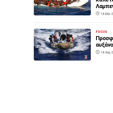
Λαμπε
18 Μάι 2
FOCUS
Προσφυ
αυξάνο
18 Απρ 2