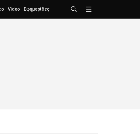
το
Video
Εφημερίδες