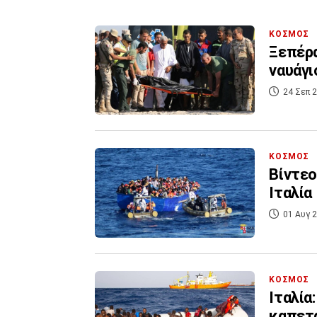
ΚΟΣΜΟΣ
Ξεπέρα
ναυάγι
24 Σεπ 2
ΚΟΣΜΟΣ
Βίντεο
Ιταλία
01 Αυγ 2
ΚΟΣΜΟΣ
Ιταλία
καπετά