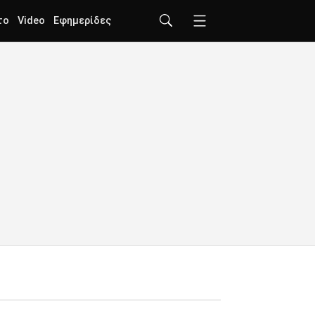
το
Video
Εφημερίδες