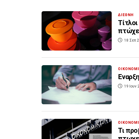
ΔΙΕΘΝΗ
Τίτλοι
πτώχε
18 Σεπ 2
ΟΙΚΟΝΟΜ
Έναρξη
19 Ιουν 
ΟΙΚΟΝΟΜ
Τι προ
πτωχε