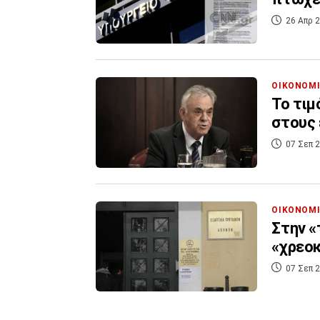
26 Απρ 2
ΟΙΚΟΝΟΜ
Το τιμ
στους 
07 Σεπ 2
ΟΙΚΟΝΟΜ
Στην «
«χρεο
07 Σεπ 2