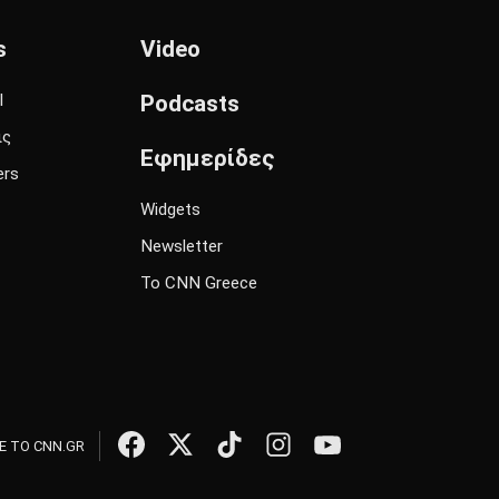
s
Video
l
Podcasts
ις
Εφημερίδες
ers
Widgets
Newsletter
Το CNN Greece
 ΤΟ CNN.GR