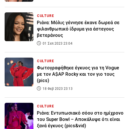
CULTURE
Ριάνα: Μόλις γέννησε έκανε δωρεά σε
φιλανθρωπικό ίδρυμα για άστεγους
βετεράνους
01 Σεπ 2023 23:04
CULTURE
Φωτογραφήθηκε έγκυος για τη Vogue
με τον A$AP Rocky και τον γιο τους
(pics)
18 Φεβ 2023 23:13
CULTURE
Ριάνα: Εντυπωσιακό σόου στο ημίχρονο
του Super Bowl – Αποκάλυψε ότι είναι
ξανά έγκυος (pics&vid)