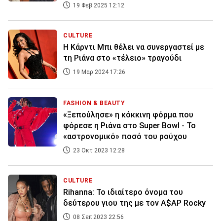
19 Φεβ 2025 12:12
CULTURE
Η Κάρντι Μπι θέλει να συνεργαστεί με
τη Ριάνα στο «τέλειο» τραγούδι
19 Μαρ 2024 17:26
FASHION & BEAUTY
«Ξεπούλησε» η κόκκινη φόρμα που
φόρεσε η Ριάνα στο Super Bowl - Το
«αστρονομικό» ποσό του ρούχου
23 Οκτ 2023 12:28
CULTURE
Rihanna: Το ιδιαίτερο όνομα του
δεύτερου γιου της με τον A$AP Rocky
08 Σεπ 2023 22:56