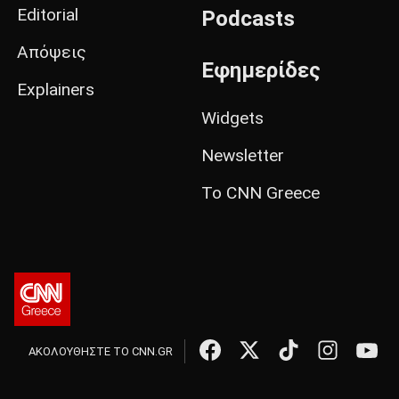
Editorial
Podcasts
Απόψεις
Εφημερίδες
Explainers
Widgets
Newsletter
Το CNN Greece
ΑΚΟΛΟΥΘΗΣΤΕ ΤΟ CNN.GR