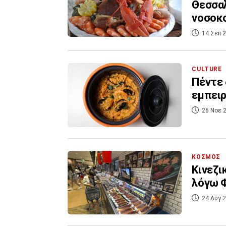
Θεσσαλ
νοσοκ
14 Σεπ 2
CULTURE
Πέντε 
εμπειρ
26 Νοε 2
ΚΟΣΜΟΣ
Κινεζι
λόγω 
24 Αυγ 2