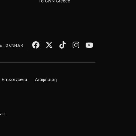
Το CNN Greece
 ΤΟ CNN.GR
Επικοινωνία
Διαφήμιση
ved.