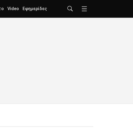
το
Video
Εφημερίδες