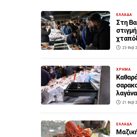
ΕΛΛΑΔΑ
Στη Βα
στιγμή
χταπόδ
23 Φεβ 2
ΧΡΗΜΑ
Καθαρά
σαρακο
λαγάνα
21 Φεβ 2
ΕΛΛΑΔΑ
Μαζική