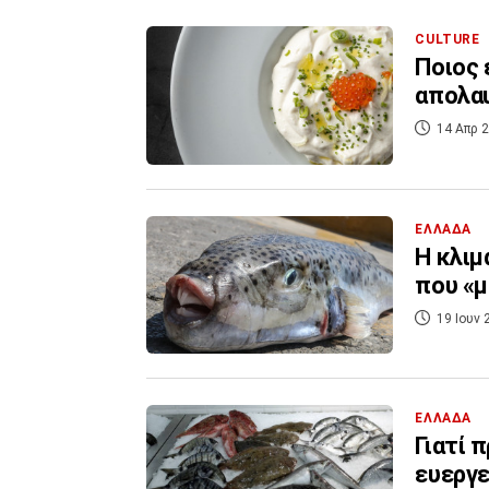
CULTURE
Ποιος 
απολαυ
14 Απρ 2
ΕΛΛΑΔΑ
Η κλιμ
που «μ
19 Ιουν 
ΕΛΛΑΔΑ
Γιατί 
ευεργε