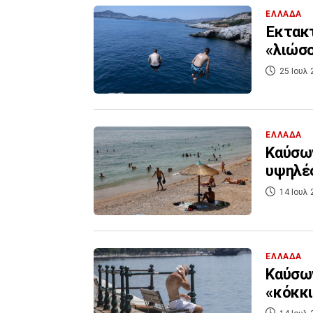
ΕΛΛΑΔΑ
Έκτακτ
«λιώσο
25 Ιουλ 
ΕΛΛΑΔΑ
Καύσων
υψηλές
14 Ιουλ 
ΕΛΛΑΔΑ
Καύσων
«κόκκι