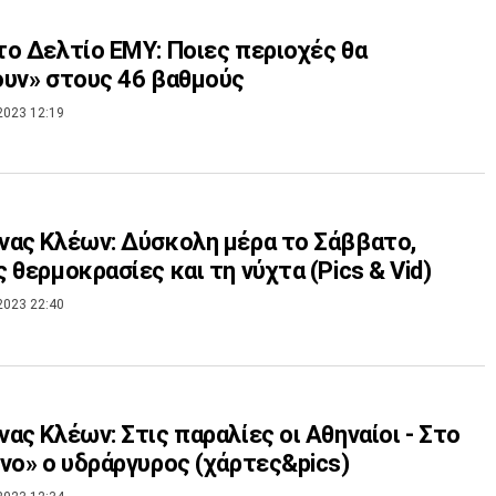
ο Δελτίο ΕΜΥ: Ποιες περιοχές θα
υν» στους 46 βαθμούς
2023 12:19
ας Κλέων: Δύσκολη μέρα το Σάββατο,
 θερμοκρασίες και τη νύχτα (Pics & Vid)
2023 22:40
ας Κλέων: Στις παραλίες οι Αθηναίοι - Στο
νο» ο υδράργυρος (χάρτες&pics)