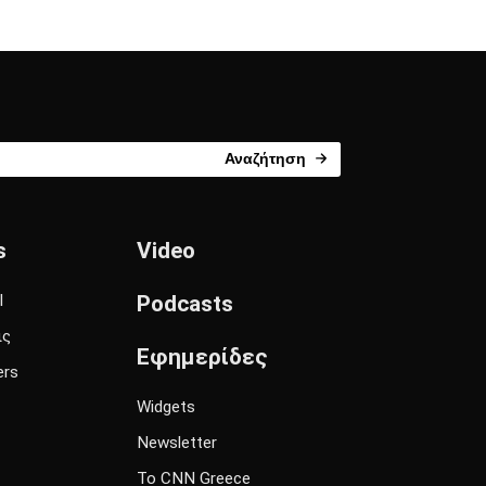
Αναζήτηση
s
Video
l
Podcasts
ις
Εφημερίδες
ers
Widgets
Newsletter
Το CNN Greece