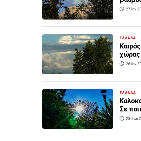
27 Ιαν 2
ΕΛΛΑΔΑ
Καιρός
χώρας 
26 Ιαν 2
ΕΛΛΑΔΑ
Καλοκα
Σε ποι
23 Σεπ 2