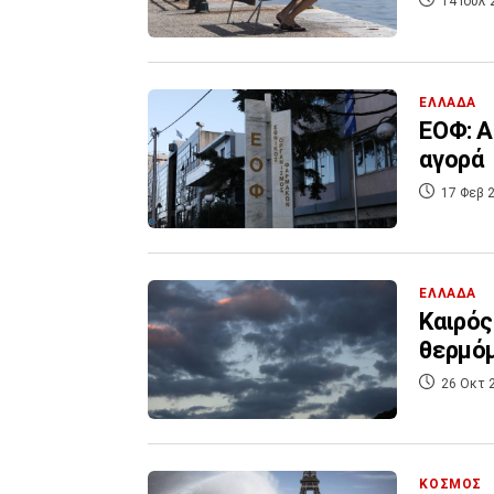
14 Ιουλ 
ΕΛΛΑΔΑ
ΕΟΦ: Α
αγορά
17 Φεβ 2
ΕΛΛΑΔΑ
Καιρός
θερμό
26 Οκτ 
ΚΟΣΜΟΣ