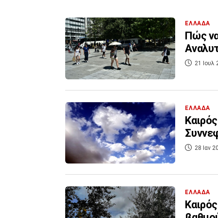
ΕΛΛΑΔΑ
Πώς να
Αναλυτ
21 Ιουλ 
ΕΛΛΑΔΑ
Καιρός
Συννεφ
28 Ιαν 2
ΕΛΛΑΔΑ
Καιρός
βαθμού