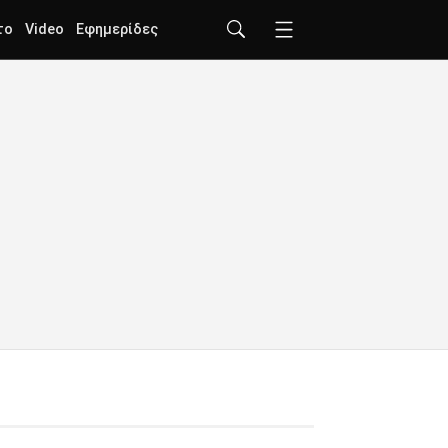
το
Video
Εφημερίδες