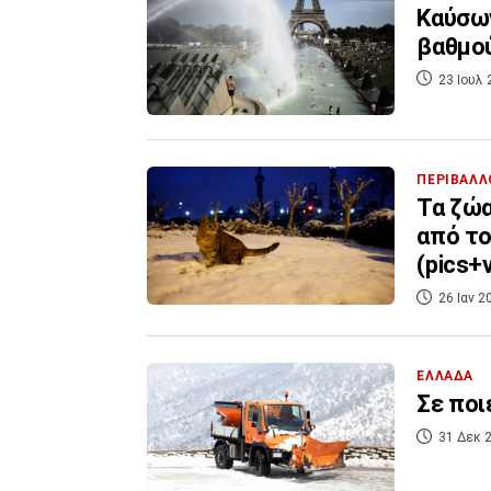
Καύσων
βαθμού
23 Ιουλ 
ΠΕΡΙΒΑΛΛ
Τα ζώα
από το
(pics+v
26 Ιαν 2
ΕΛΛΑΔΑ
Σε ποι
31 Δεκ 2