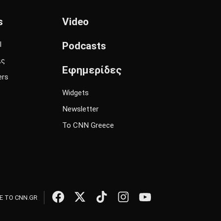
s
Video
l
Podcasts
ις
Εφημερίδες
ers
Widgets
Newsletter
Το CNN Greece
 ΤΟ CNN.GR