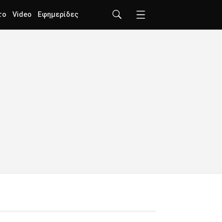
το
Video
Εφημερίδες