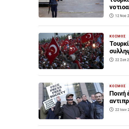
νοτιοα
12 Νοε 2
ΚΟΣΜΟΣ
Τουρκί
συλληφ
22 Σεπ 2
ΚΟΣΜΟΣ
Ποινή 
αντιπ
22 Ιουν 