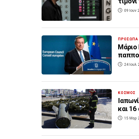
τιμόνι
09 Ιουν 
ΠΡΟΣΩΠΑ
Μάριο 
παππο
24 Ιουλ 
ΚΟΣΜΟΣ
Ιαπωνί
και 16
15 Μαρ 