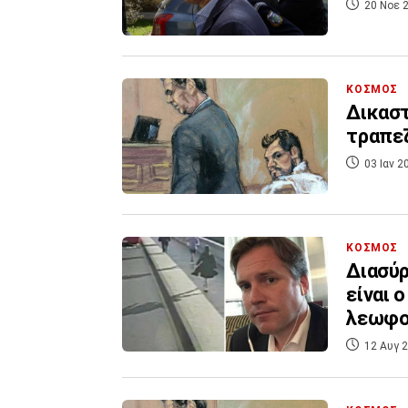
20 Νοε 2
ΚΟΣΜΟΣ
Δικαστ
τραπεζ
03 Ιαν 2
ΚΟΣΜΟΣ
Διασύρ
είναι 
λεωφο
12 Αυγ 2