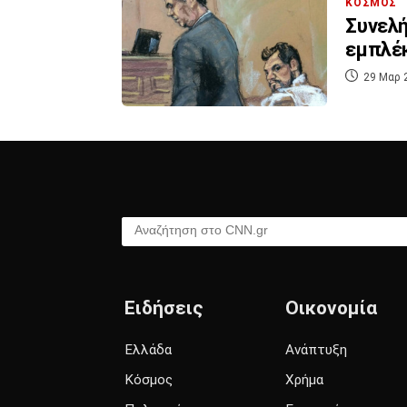
ΚΟΣΜΟΣ
Συνελή
εμπλέκ
29 Μαρ 
Αναζήτηση στο CNN.gr
Ειδήσεις
Οικονομία
Ελλάδα
Ανάπτυξη
Κόσμος
Χρήμα