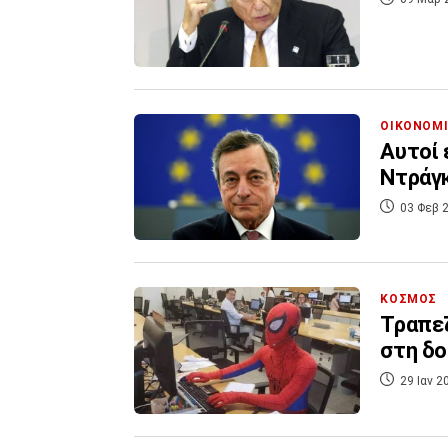
ΟΙΚΟΝΟΜ
Αυτοί 
Ντράγκ
03 Φεβ 2
ΚΟΣΜΟΣ
Τραπεζ
στη δο
29 Ιαν 2