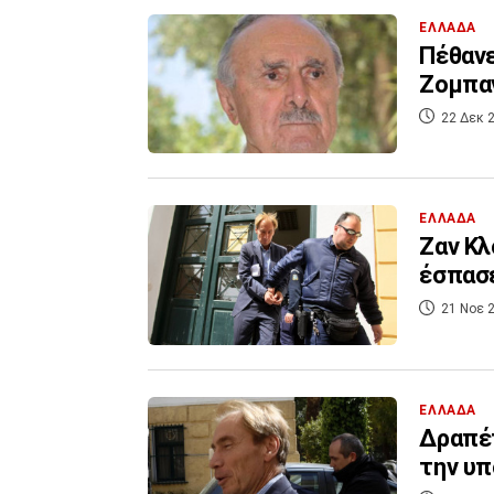
ΕΛΛΑΔΑ
Πέθανε ο οικονομολόγος-τραπεζίτης Μ
Ζομπα
22 Δεκ 2
ΕΛΛΑΔΑ
Ζαν Κλ
έσπασε
21 Νοε 2
ΕΛΛΑΔΑ
Δραπέτ
την υπ