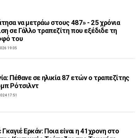
τησα να μετράω στους 487» - 25 χρόνια
ση σε Γάλλο τραπεζίτη που εξέδιδε τη
οφό του
026 19:05
ία: Πέθανε σε ηλικία 87 ετών ο τραπεζίτης
ομπ Ρότσιλντ
024 17:51
 Γκαγιέ Ερκάν: Ποια είναι η 41χρονη στο