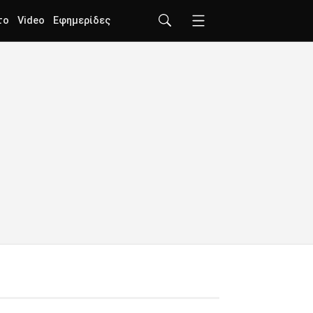
το
Video
Εφημερίδες