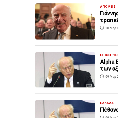
ΑΠΟΨΕΙΣ
Γιάννη
τραπε
10 Μαρ 
ΕΠΙΧΕΙΡΗ
Alpha 
των αξ
09 Μαρ 
ΕΛΛΑΔΑ
Πέθανε
09 Μαρ 