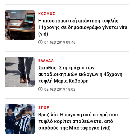
ΚΟΣΜΟΣ
Η αποστομωτική απάντηση τυφλής
11χρονης σε δημοσιογράφο γίνεται viral
(vid)
04 Φεβ 2019 09:46
ΕΛΛΑΔΑ
Σκιάθος: Στη «μάχη» των
αυτοδιοικητικών εκλογών η 45χρονη
τυφλή Μαρία Καβούρη
02 Φεβ 2019 18:02
ΣΠΟΡ
Βραζιλία: Η συγκινητική στιγμή που
τυφλό κορίτσι αποθεώνεται από
οπαδούς της Μποταφόγκο (vid)