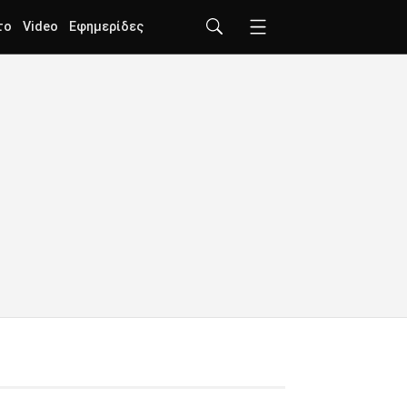
το
Video
Εφημερίδες