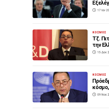
Εξελέγ
17 Ιαν 2
ΚΟΣΜΟΣ
Τζ. Πι
την Ελ
15 Δεκ 2
ΚΟΣΜΟΣ
Πρόεδρ
κόσμο,
09 Νοε 2