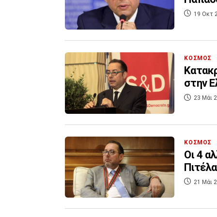
19 Οκτ 
ΚΟΣΜΟΣ
Κατακρ
στην Ε
23 Μάι 2
ΚΟΣΜΟΣ
Οι 4 α
Πιτέλα
21 Μάι 2