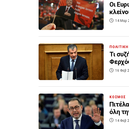
Οι Ευρ
κλείνο
14 Μαρ 
ΠΟΛΙΤΙΚΗ
Τι συζ
Φερχόφ
16 Φεβ 2
ΚΟΣΜΟΣ
Πιτέλα
όλη τ
14 Φεβ 2