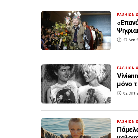
FASHION 
«Επανά
Ψηφιακ
27 Δεκ 2
FASHION 
Vivien
μόνο τ
02 Οκτ 
FASHION 
Πάμελα
καλοκα