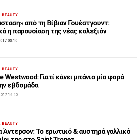
& BEAUTY
σταση» από τη Βίβιαν Γουέστγουντ:
ά η παρουσίαση της νέας κολεξιόν
017 08:10
& BEAUTY
ne Westwood: Γιατί κάνει μπάνιο μία φορά
ην εβδομάδα
2017 16:20
& BEAUTY
 Άντερσον: Το ερωτικό & αυστηρά γαλλικό
ίρι της στο Saint Tropez