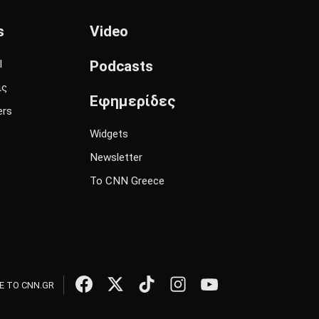
s
Video
l
Podcasts
ις
Εφημερίδες
ers
Widgets
Newsletter
Το CNN Greece
 ΤΟ CNN.GR