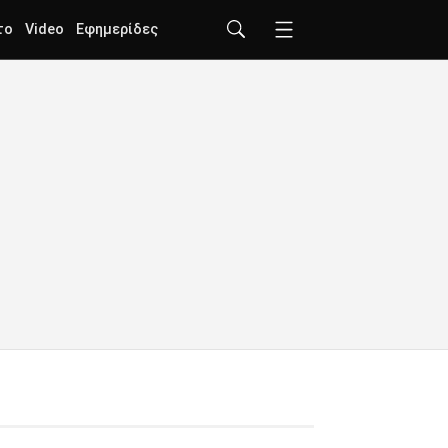
το
Video
Εφημερίδες