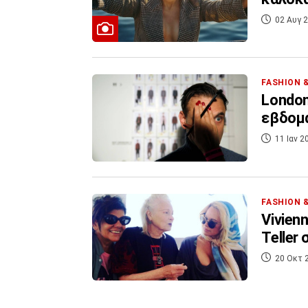
02 Αυγ 2
FASHION 
London
εβδομά
11 Ιαν 2
FASHION 
Vivien
Teller
20 Οκτ 