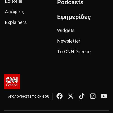
Editorial
Podcasts
Απόψεις
Εφημερίδες
Explainers
Widgets
Newsletter
Το CNN Greece
ΑΚΟΛΟΥΘΗΣΤΕ ΤΟ CNN.GR