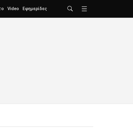
το
Video
Εφημερίδες