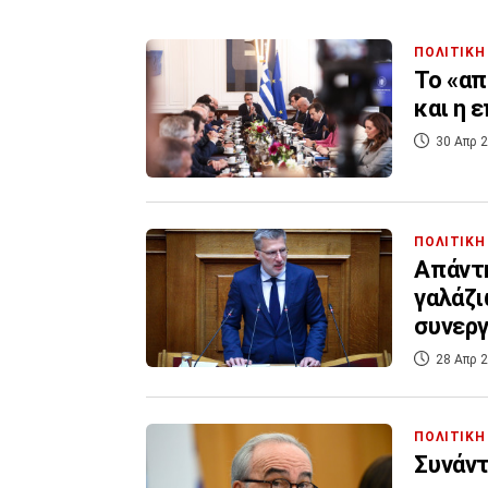
ΠΟΛΙΤΙΚΗ
Το «απ
και η 
30 Απρ 2
ΠΟΛΙΤΙΚΗ
Απάντη
γαλάζι
συνεργ
28 Απρ 2
ΠΟΛΙΤΙΚΗ
Συνάντ