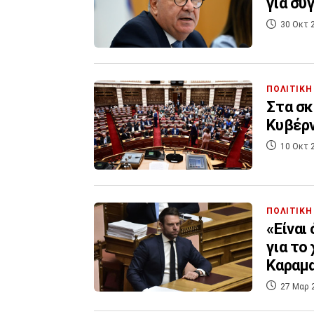
για συ
30 Οκτ 
ΠΟΛΙΤΙΚΗ
Στα σκ
Κυβέρν
10 Οκτ 
ΠΟΛΙΤΙΚΗ
«Είναι
για το
Καραμ
27 Μαρ 