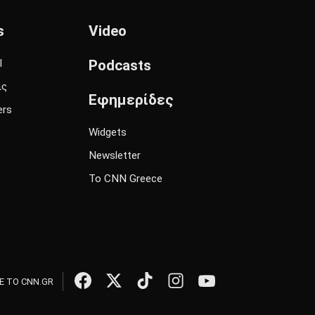
s
Video
l
Podcasts
ις
Εφημερίδες
ers
Widgets
Newsletter
Το CNN Greece
 ΤΟ CNN.GR