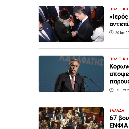
ΠΟΛΙΤΙΚΗ
«Ιερός
αντεπί
20 Ιαν 2
ΠΟΛΙΤΙΚΗ
Κορωνο
αποφεύ
παρου
15 Σεπ 2
ΕΛΛΑΔΑ
67 βου
ΕΝΦΙΑ