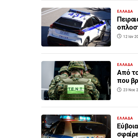
ΕΛΛΑΔΑ
Πειραι
οπλοστ
12 Ιαν 2
ΕΛΛΑΔΑ
Από το
που βρ
23 Νοε 2
ΕΛΛΑΔΑ
Εύβοια
σφαίρε