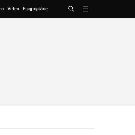
το
Video
Εφημερίδες