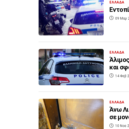
ΕΛΛΑΔΑ
Eντοπί
09 Μαρ 
ΕΛΛΑΔΑ
Άλιμος
και σφ
14 Φεβ 2
ΕΛΛΑΔΑ
Άνω Λι
σε μον
10 Νοε 2