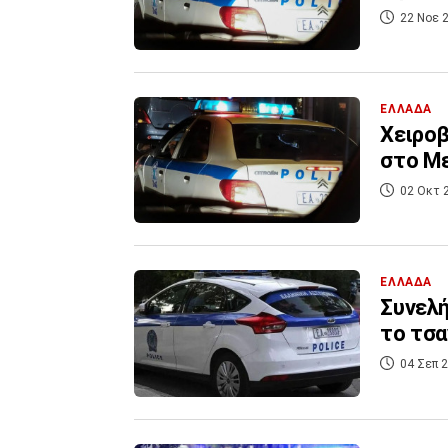
22 Νοε 2
ΕΛΛΑΔΑ
Χειροβ
στο Με
02 Οκτ 
ΕΛΛΑΔΑ
Συνελή
το τσα
04 Σεπ 2