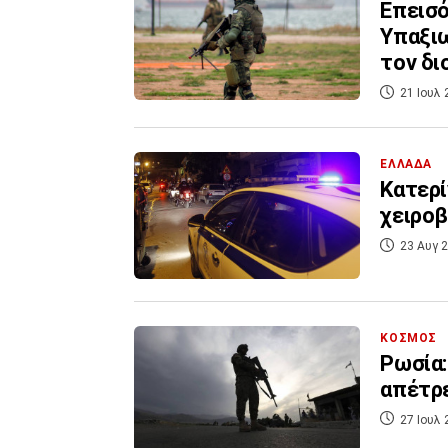
Επεισό
Υπαξιω
τον δι
21 Ιουλ 
ΕΛΛΑΔΑ
Κατερί
χειροβ
23 Αυγ 2
ΚΟΣΜΟΣ
Ρωσία:
απέτρε
27 Ιουλ 