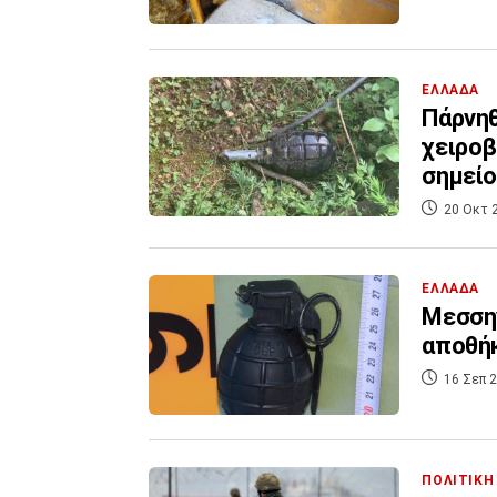
ΕΛΛΑΔΑ
Πάρνηθ
χειροβ
σημείο
20 Οκτ 
ΕΛΛΑΔΑ
Μεσσην
αποθή
16 Σεπ 2
ΠΟΛΙΤΙΚΗ