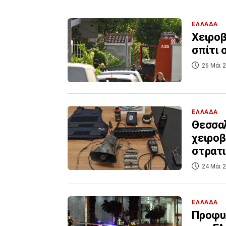
ΕΛΛΑΔΑ
Χειροβ
σπίτι 
26 Μάι 2
ΕΛΛΑΔΑ
Θεσσαλ
χειροβ
στρατ
24 Μάι 2
ΕΛΛΑΔΑ
Προφυλ