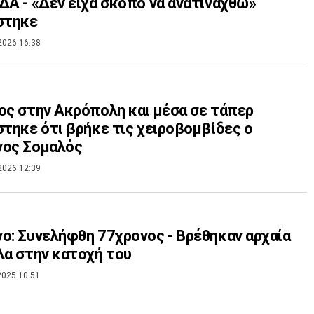
ΔΑ - «Δεν είχα σκοπό να ανατιναχθώ»
στηκε
2026 16:38
ος στην Ακρόπολη και μέσα σε τάπερ
στηκε ότι βρήκε τις χειροβομβίδες ο
νος Σομαλός
2026 12:39
ο: Συνελήφθη 77χρονος - Βρέθηκαν αρχαία
λα στην κατοχή του
2025 10:51