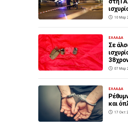
στη ΓΑ
ισχυρί
10 Μαρ 
ΕΛΛΑΔΑ
Σε άλσ
ισχυρί
38χρο
07 Μαρ 
ΕΛΛΑΔΑ
Ρέθυμν
και όπ
17 Οκτ 