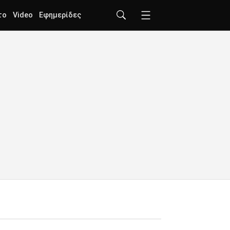
το
Video
Εφημερίδες