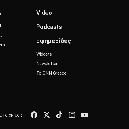
s
Video
l
Podcasts
ις
Εφημερίδες
ers
Widgets
Newsletter
Το CNN Greece
 ΤΟ CNN.GR