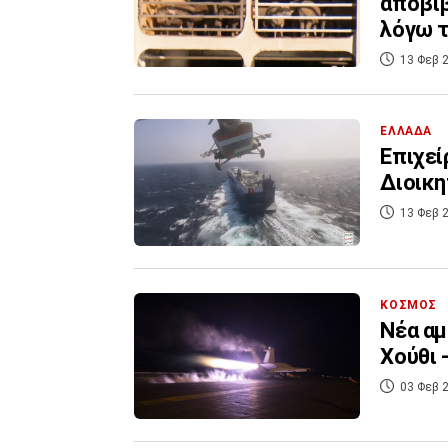
αποβιβ
λόγω 
13 Φεβ 2
ΕΛΛΑΔΑ
Επιχεί
Διοικη
13 Φεβ 2
ΚΟΣΜΟΣ
Νέα αμερικανικά και
Χούθι 
03 Φεβ 2