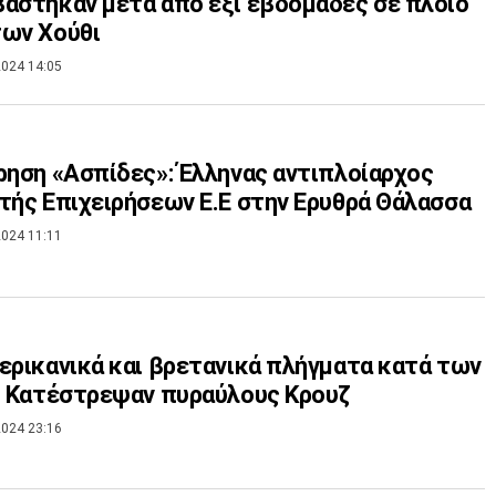
άστηκαν μετά από έξι εβδομάδες σε πλοίο
των Χούθι
024 14:05
ρηση «Ασπίδες»: Έλληνας αντιπλοίαρχος
τής Επιχειρήσεων Ε.Ε στην Ερυθρά Θάλασσα
024 11:11
 βρετανικά πλήγματα κατά των
- Κατέστρεψαν πυραύλους Κρουζ
024 23:16