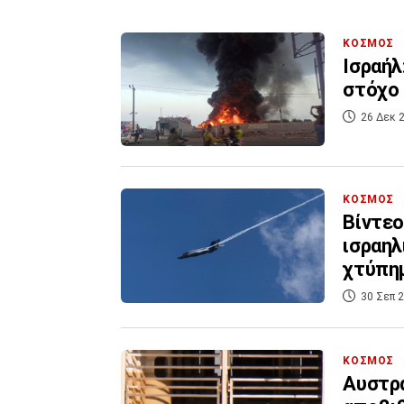
ΚΟΣΜΟΣ
Ισραήλ
στόχο 
26 Δεκ 2
ΚΟΣΜΟΣ
Βίντεο
ισραηλ
χτύπημ
30 Σεπ 2
ΚΟΣΜΟΣ
Αυστρα