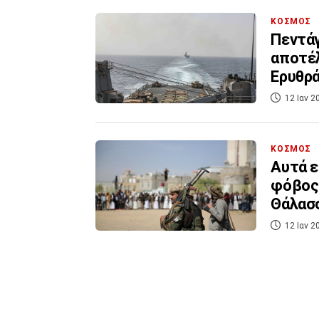
ΚΟΣΜΟΣ
Πεντάγ
αποτέλ
Ερυθρ
12 Ιαν 2
ΚΟΣΜΟΣ
Αυτά ε
φόβος 
Θάλασ
12 Ιαν 2