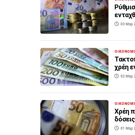
Ρύθμισ
ενταχ
03 Μαρ 
ΟΙΚΟΝΟΜ
Τακτοπ
χρέη ε
02 Μαρ 
ΟΙΚΟΝΟΜ
Χρέη π
δόσεις
01 Μαρ 