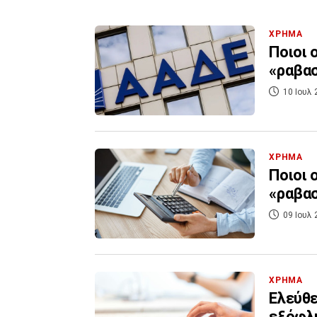
ΧΡΗΜΑ
Ποιοι 
«ραβασ
10 Ιουλ 
ΧΡΗΜΑ
Ποιοι 
«ραβασ
09 Ιουλ 
ΧΡΗΜΑ
Ελεύθε
εξόφλη