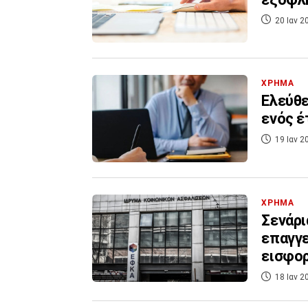
20 Ιαν 2
ΧΡΗΜΑ
Ελεύθε
ενός έ
19 Ιαν 2
ΧΡΗΜΑ
Σενάρι
επαγγε
εισφο
18 Ιαν 2