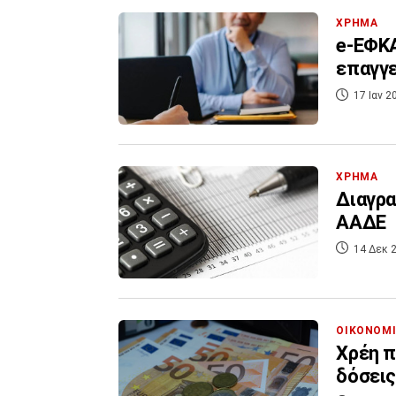
ΧΡΗΜΑ
e-ΕΦΚΑ
επαγγε
17 Ιαν 2
ΧΡΗΜΑ
Διαγρα
ΑΑΔΕ
14 Δεκ 2
ΟΙΚΟΝΟΜ
Χρέη π
δόσεις