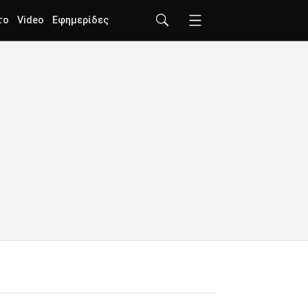
το
Video
Εφημερίδες