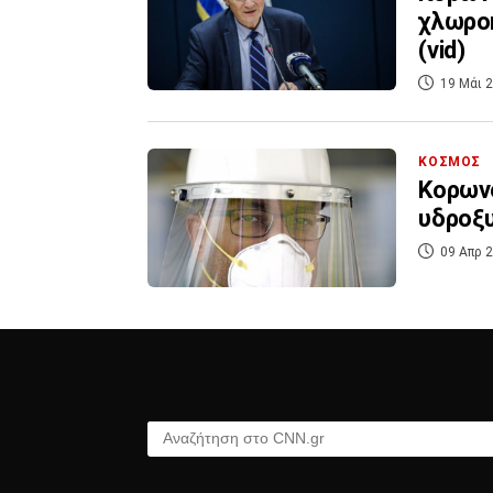
χλωροκ
(vid)
19 Μάι 2
ΚΟΣΜΟΣ
Κορωνο
υδροξυ
09 Απρ 2
Αναζήτηση στο CNN.gr