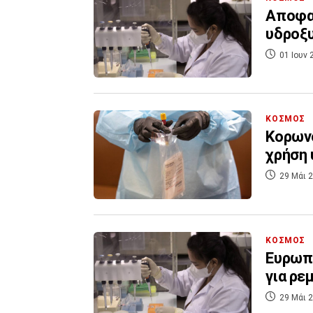
Αποφασ
υδροξ
01 Ιουν 
ΚΟΣΜΟΣ
Κορωνο
χρήση
29 Μάι 2
ΚΟΣΜΟΣ
Ευρωπ
για ρε
29 Μάι 2