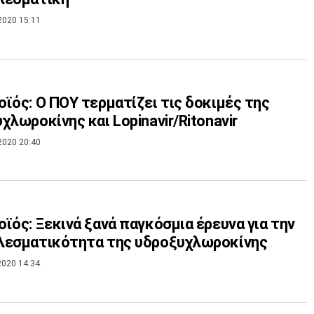
2020 15:11
ϊός: Ο ΠΟΥ τερματίζει τις δοκιμές της
χλωροκίνης και Lopinavir/Ritonavir
2020 20:40
ϊός: Ξεκινά ξανά παγκόσμια έρευνα για την
λεσματικότητα της υδροξυχλωροκίνης
2020 14:34