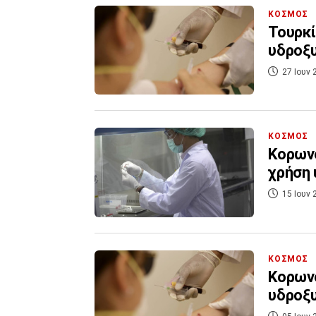
ΚΟΣΜΟΣ
Τουρκί
υδροξυ
27 Ιουν 
ΚΟΣΜΟΣ
Κορωνο
χρήση
15 Ιουν 
ΚΟΣΜΟΣ
Κορωνο
υδροξυ