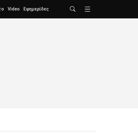
το
Video
Εφημερίδες