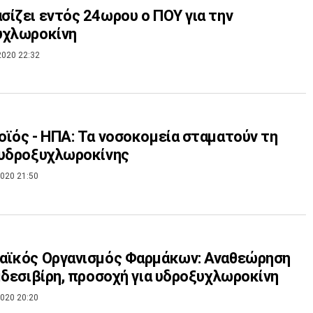
ίζει εντός 24ωρου ο ΠΟΥ για την
υχλωροκίνη
2020 22:32
ϊός - ΗΠΑ: Τα νοσοκομεία σταματούν τη
 υδροξυχλωροκίνης
020 21:50
αϊκός Οργανισμός Φαρμάκων: Αναθεώρηση
μδεσιβίρη, προσοχή για υδροξυχλωροκίνη
020 20:20