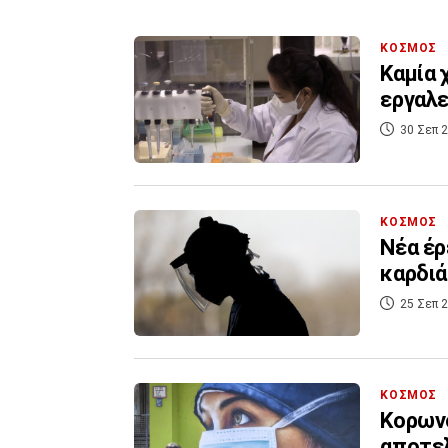
ΚΟΣΜΟΣ
Καμία 
εργαλε
30 Σεπ 2
ΚΟΣΜΟΣ
Νέα έρ
καρδιά
25 Σεπ 2
ΚΟΣΜΟΣ
Κορωνο
αποτε