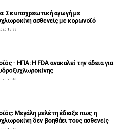
α: Σε υποχρεωτική αγωγή με
χλωροκίνη ασθενείς με κορωνοϊό
2020 13:33
ϊός - ΗΠΑ: Η FDA ανακαλεί την άδεια για
 υδροξυχλωροκίνης
2020 23:40
ϊός: Μεγάλη μελέτη έδειξε πως η
χλωροκίνη δεν βοηθάει τους ασθενείς