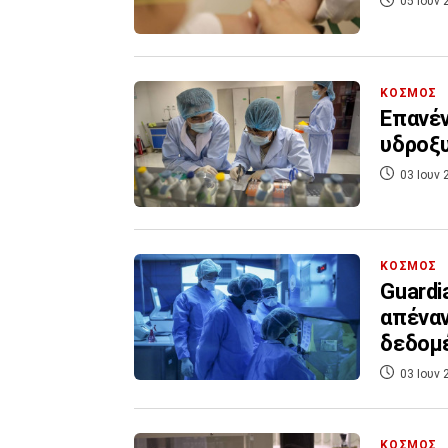
05 Ιουν 
ΚΟΣΜΟΣ
Επανέν
υδροξ
03 Ιουν 
ΚΟΣΜΟΣ
Guardi
απέναν
δεδομ
03 Ιουν 
ΚΟΣΜΟΣ